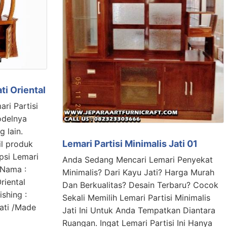
ti Oriental
ari Partisi
Modelnya
 lain.
Lemari Partisi Minimalis Jati 01
il produk
ipsi Lemari
Anda Sedang Mencari Lemari Penyekat
l Nama :
Minimalis? Dari Kayu Jati? Harga Murah
riental
Dan Berkualitas? Desain Terbaru? Cocok
ishing :
Sekali Memilih Lemari Partisi Minimalis
ati /Made
Jati Ini Untuk Anda Tempatkan Diantara
Ruangan. Ingat Lemari Partisi Ini Hanya