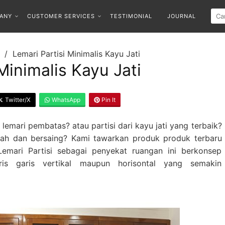
ANY
CUSTOMER SERVICES
TESTIMONIAL
JOURNAL
Lemari Partisi Minimalis Kayu Jati
Minimalis Kayu Jati
Twitter/X
WhatsApp
Pin It
emari pembatas? atau partisi dari kayu jati yang terbaik?
rah dan bersaing? Kami tawarkan produk produk terbaru
 Lemari Partisi sebagai penyekat ruangan ini berkonsep
is garis vertikal maupun horisontal yang semakin