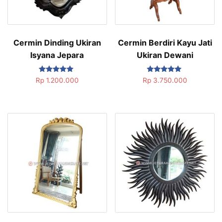
Cermin Dinding Ukiran
Cermin Berdiri Kayu Jati
Isyana Jepara
Ukiran Dewani
Dinilai
Dinilai
Rp
1.200.000
Rp
3.750.000
5.00
5.00
dari 5
dari 5