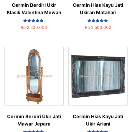
Cermin Berdiri Ukir
Cermin Hias Kayu Jati
Klasik Valentina Mewah
Ukiran Matahari
Dinilai
Dinilai
Rp
2.500.000
Rp
2.500.000
5.00
5.00
dari 5
dari 5
Cermin Berdiri Ukir Jati
Cermin Hias Kayu Jati
Mawar Jepara
Ukir Ariani