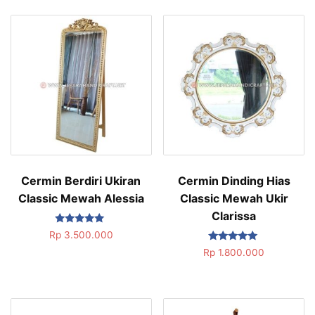
Cermin Berdiri Ukiran
Cermin Dinding Hias
Classic Mewah Alessia
Classic Mewah Ukir
Clarissa
Dinilai
Rp
3.500.000
5.00
Dinilai
dari 5
Rp
1.800.000
5.00
dari 5