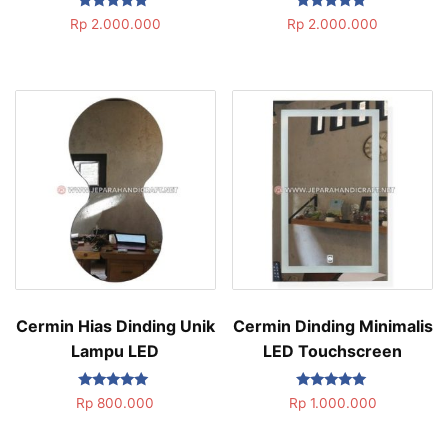
Dinilai
Dinilai
Rp
2.000.000
Rp
2.000.000
5.00
5.00
dari 5
dari 5
Cermin Hias Dinding Unik
Cermin Dinding Minimalis
Lampu LED
LED Touchscreen
Dinilai
Dinilai
Rp
800.000
Rp
1.000.000
5.00
5.00
dari 5
dari 5