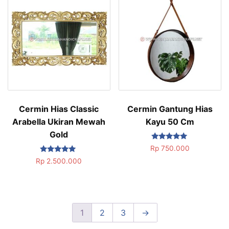
Cermin Hias Classic
Cermin Gantung Hias
Arabella Ukiran Mewah
Kayu 50 Cm
Gold
Dinilai
Rp
750.000
5.00
Dinilai
dari 5
Rp
2.500.000
5.00
dari 5
1
2
3
→