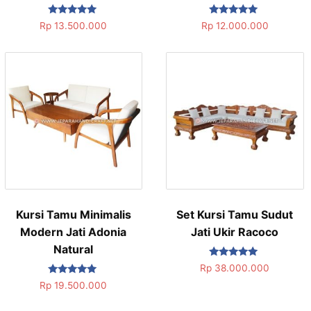
Dinilai
Dinilai
Rp
13.500.000
Rp
12.000.000
5.00
5.00
dari 5
dari 5
Kursi Tamu Minimalis
Set Kursi Tamu Sudut
Modern Jati Adonia
Jati Ukir Racoco
Natural
Dinilai
Rp
38.000.000
5.00
Dinilai
dari 5
Rp
19.500.000
5.00
dari 5