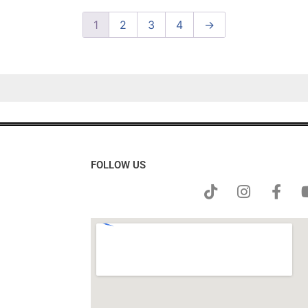
1
2
3
4
→
FOLLOW US