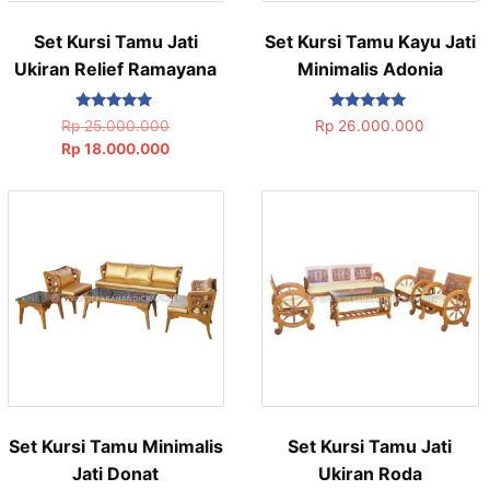
Set Kursi Tamu Jati
Set Kursi Tamu Kayu Jati
Ukiran Relief Ramayana
Minimalis Adonia
Dinilai
Dinilai
Rp
25.000.000
Rp
26.000.000
5.00
5.00
Rp
18.000.000
dari 5
dari 5
Set Kursi Tamu Minimalis
Set Kursi Tamu Jati
Jati Donat
Ukiran Roda