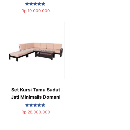
Dinilai
Rp
19.000.000
5.00
dari 5
Set Kursi Tamu Sudut
Jati Minimalis Domani
Dinilai
Rp
28.000.000
5.00
dari 5