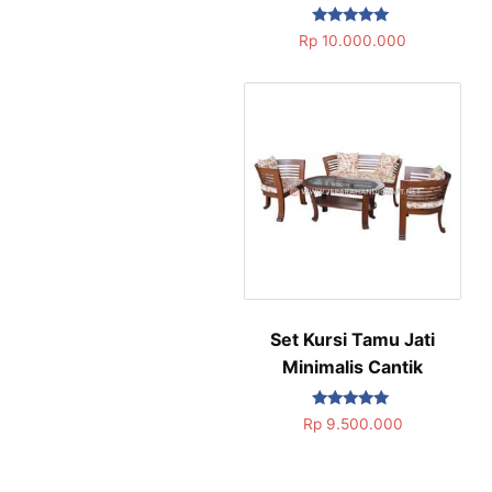
Dinilai
Rp
10.000.000
5.00
dari 5
Set Kursi Tamu Jati
Minimalis Cantik
Dinilai
Rp
9.500.000
5.00
dari 5