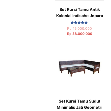
Set Kursi Tamu Antik
Kolonial Indische Jepara
Dinilai
Rp
45.000.000
5.00
Rp
38.000.000
dari 5
Set Kursi Tamu Sudut
Minimalis Jati Geometri