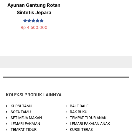
Ayunan Gantung Rotan
Sintetis Jepara
Dinilai
Rp
4.500.000
5.00
dari 5
KOLEKSI PRODUK LAINNYA
KURSI TAMU
BALE BALE
SOFA TAMU
RAK BUKU
SET MEJA MAKAN
TEMPAT TIDUR ANAK
LEMARI PAKAIAN
LEMARI PAKAIAN ANAK
TEMPAT TIDUR
KURSI TERAS