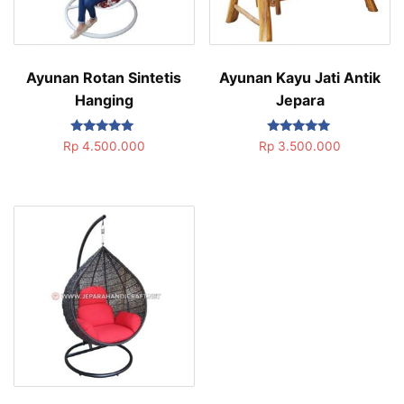
Ayunan Rotan Sintetis
Ayunan Kayu Jati Antik
Hanging
Jepara
Dinilai
Dinilai
Rp
4.500.000
Rp
3.500.000
5.00
5.00
dari 5
dari 5