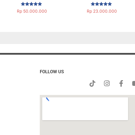
Dinilai
Dinilai
Rp
50.000.000
Rp
23.000.000
5.00
5.00
dari 5
dari 5
FOLLOW US