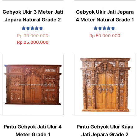
Gebyok Ukir 3 Meter Jati
Gebyok Ukir Jati Jepara
Jepara Natural Grade 2
4 Meter Natural Grade 1
Dinilai
Dinilai
Rp
30.000.000
Rp
50.000.000
5.00
5.00
Rp
25.000.000
dari 5
dari 5
Pintu Gebyok Jati Ukir 4
Pintu Gebyok Ukir Kayu
Meter Grade 1
Jati Jepara Grade 2