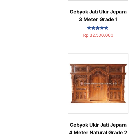
Gebyok Jati Ukir Jepara
3 Meter Grade 1
Dinilai
Rp
32.500.000
5.00
dari 5
Gebyok Ukir Jati Jepara
4 Meter Natural Grade 2