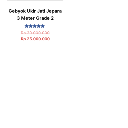
Gebyok Ukir Jati Jepara
3 Meter Grade 2
Dinilai
Rp
30.000.000
5.00
Rp
25.000.000
dari 5