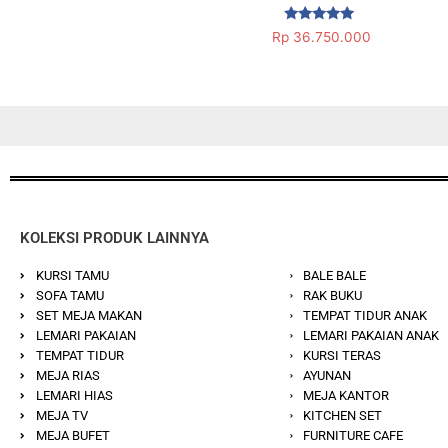
Dinilai
Rp
36.750.000
5.00
dari 5
KOLEKSI PRODUK LAINNYA
KURSI TAMU
BALE BALE
SOFA TAMU
RAK BUKU
SET MEJA MAKAN
TEMPAT TIDUR ANAK
LEMARI PAKAIAN
LEMARI PAKAIAN ANAK
TEMPAT TIDUR
KURSI TERAS
MEJA RIAS
AYUNAN
LEMARI HIAS
MEJA KANTOR
MEJA TV
KITCHEN SET
MEJA BUFET
FURNITURE CAFE