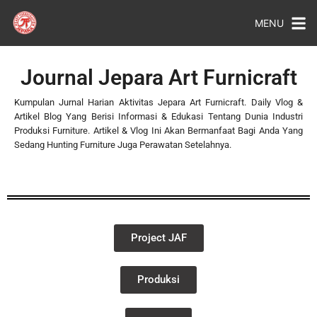
MENU
Journal Jepara Art Furnicraft
Kumpulan Jurnal Harian Aktivitas Jepara Art Furnicraft. Daily Vlog &
Artikel Blog Yang Berisi Informasi & Edukasi Tentang Dunia Industri
Produksi Furniture. Artikel & Vlog Ini Akan Bermanfaat Bagi Anda Yang
Sedang Hunting Furniture Juga Perawatan Setelahnya.
Project JAF
Produksi