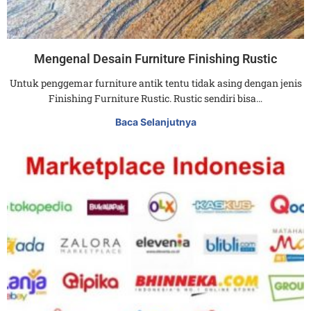
Mengenal Desain Furniture Finishing Rustic
Untuk penggemar furniture antik tentu tidak asing dengan jenis
Finishing Furniture Rustic. Rustic sendiri bisa…
Baca Selanjutnya