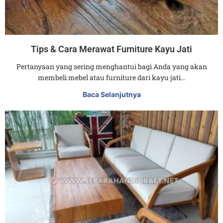
Tips & Cara Merawat Furniture Kayu Jati
Pertanyaan yang sering menghantui bagi Anda yang akan
membeli mebel atau furniture dari kayu jati…
Baca Selanjutnya