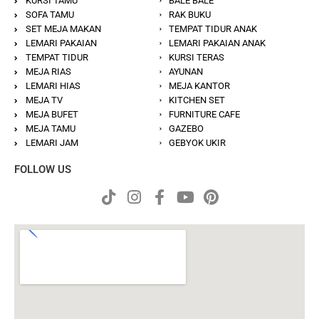
KURSI TAMU
BALE BALE
SOFA TAMU
RAK BUKU
SET MEJA MAKAN
TEMPAT TIDUR ANAK
LEMARI PAKAIAN
LEMARI PAKAIAN ANAK
TEMPAT TIDUR
KURSI TERAS
MEJA RIAS
AYUNAN
LEMARI HIAS
MEJA KANTOR
MEJA TV
KITCHEN SET
MEJA BUFET
FURNITURE CAFE
MEJA TAMU
GAZEBO
LEMARI JAM
GEBYOK UKIR
FOLLOW US