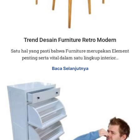
Trend Desain Furniture Retro Modern
Satu hal yang pasti bahwa Furniture merupakan Element
penting serta vital dalam satu lingkup interior…
Baca Selanjutnya