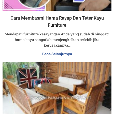
Cara Membasmi Hama Rayap Dan Teter Kayu
Furniture
Mendapati furniture kesayangan Anda yang sudah di hinggapi
hama kayu sangatlah menjengkelkan terlebih jika
kerusakannya…
Baca Selanjutnya