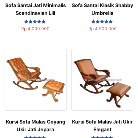
Sofa Santai Jati Minimalis
Sofa Santai Klasik Shabby
Scandinavian Lili
Umbrella
Dinilai
Dinilai
Rp
4.000.000
Rp
4.900.000
5.00
5.00
dari 5
dari 5
Kursi Sofa Malas Goyang
Kursi Sofa Malas Jati Ukir
Ukir Jati Jepara
Elegant