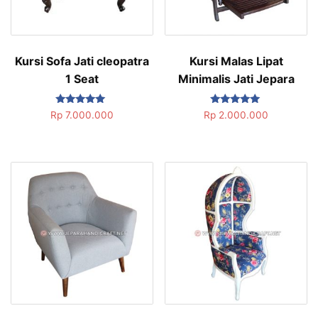
Kursi Sofa Jati cleopatra
Kursi Malas Lipat
1 Seat
Minimalis Jati Jepara
Dinilai
Dinilai
Rp
7.000.000
Rp
2.000.000
5.00
5.00
dari 5
dari 5