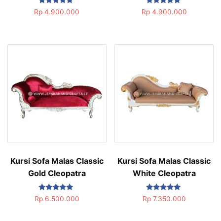
Dinilai
Dinilai
Rp
4.900.000
Rp
4.900.000
5.00
5.00
dari 5
dari 5
Kursi Sofa Malas Classic
Kursi Sofa Malas Classic
Gold Cleopatra
White Cleopatra
Dinilai
Dinilai
Rp
6.500.000
Rp
7.350.000
5.00
5.00
dari 5
dari 5