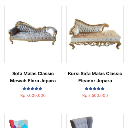
Sofa Malas Classic
Kursi Sofa Malas Classic
Mewah Elora Jepara
Eleanor Jepara
Dinilai
Dinilai
Rp
7.000.000
Rp
8.500.000
5.00
5.00
dari 5
dari 5