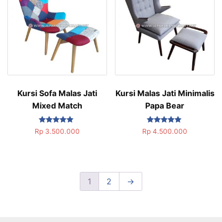
Kursi Sofa Malas Jati
Kursi Malas Jati Minimalis
Mixed Match
Papa Bear
Dinilai
Dinilai
Rp
3.500.000
Rp
4.500.000
5.00
5.00
dari 5
dari 5
1
2
→