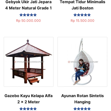
Gebyok Ukir Jati Jepara
Tempat Tidur Minimalis
4 Meter Natural Grade 1
Jati Boston
Dinilai
Dinilai
Rp
50.000.000
Rp
15.500.000
5.00
5.00
dari 5
dari 5
Gazebo Kayu Kelapa Alfa
Ayunan Rotan Sintetis
2 x 2 Meter
Hanging