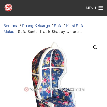
MENU
Beranda
/
Ruang Keluarga
/
Sofa
/
Kursi Sofa
Malas
/ Sofa Santai Klasik Shabby Umbrella