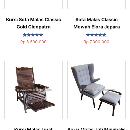
Kursi Sofa Malas Classic
Sofa Malas Classic
Gold Cleopatra
Mewah Elora Jepara
Dinilai
Dinilai
Rp
6.500.000
Rp
7.000.000
5.00
5.00
dari 5
dari 5
Kursi Malas Lipat
Kursi Malas Jati Minimalis