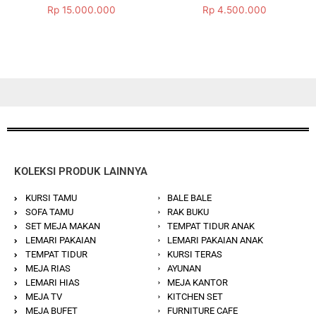
Dinilai
Dinilai
Rp
15.000.000
Rp
4.500.000
5.00
5.00
dari 5
dari 5
KOLEKSI PRODUK LAINNYA
KURSI TAMU
BALE BALE
SOFA TAMU
RAK BUKU
SET MEJA MAKAN
TEMPAT TIDUR ANAK
LEMARI PAKAIAN
LEMARI PAKAIAN ANAK
TEMPAT TIDUR
KURSI TERAS
MEJA RIAS
AYUNAN
LEMARI HIAS
MEJA KANTOR
MEJA TV
KITCHEN SET
MEJA BUFET
FURNITURE CAFE