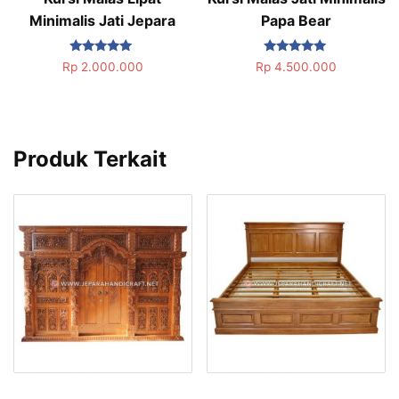
Minimalis Jati Jepara
Papa Bear
Dinilai
Dinilai
Rp
2.000.000
Rp
4.500.000
5.00
5.00
dari 5
dari 5
Produk Terkait