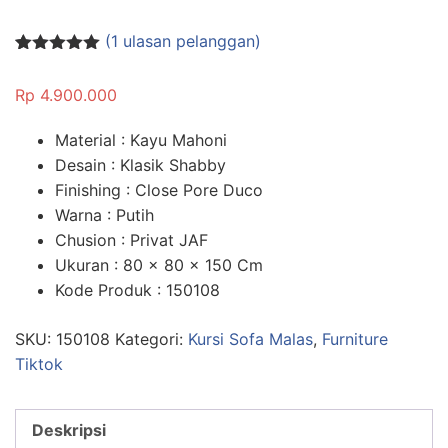
(
1
ulasan pelanggan)
Peringkat
1
5.00
dari 5
Rp
4.900.000
berdasarka
n
penilaian
pelanggan
Material : Kayu Mahoni
Desain : Klasik Shabby
Finishing : Close Pore Duco
Warna : Putih
Chusion : Privat JAF
Ukuran : 80 x 80 x 150 Cm
Kode Produk : 150108
SKU:
150108
Kategori:
Kursi Sofa Malas
,
Furniture
Tiktok
Deskripsi