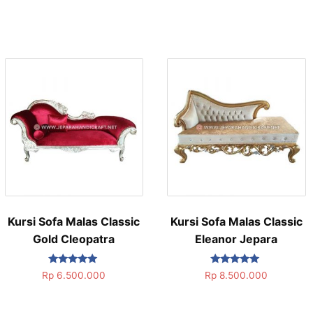
Kursi Sofa Malas Classic
Kursi Sofa Malas Classic
Gold Cleopatra
Eleanor Jepara
Dinilai
Dinilai
Rp
6.500.000
Rp
8.500.000
5.00
5.00
dari 5
dari 5