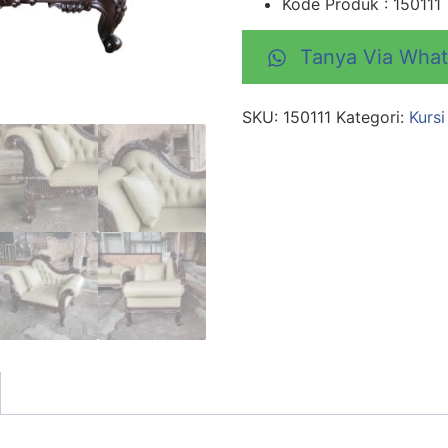
Kode Produk : 150111
Tanya Via Wha
SKU:
150111
Kategori:
Kurs