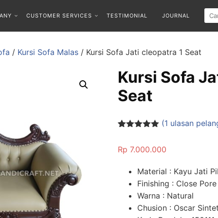
ANY
CUSTOMER SERVICES
TESTIMONIAL
JOURNAL
ofa
/
Kursi Sofa Malas
/ Kursi Sofa Jati cleopatra 1 Seat
Kursi Sofa Ja
Seat
(
1
ulasan pelan
Peringkat
1
5.00
dari 5
Rp
7.000.000
berdasarka
n
penilaian
pelanggan
Material : Kayu Jati Pi
Finishing : Close Pore
Warna : Natural
Chusion : Oscar Sintet