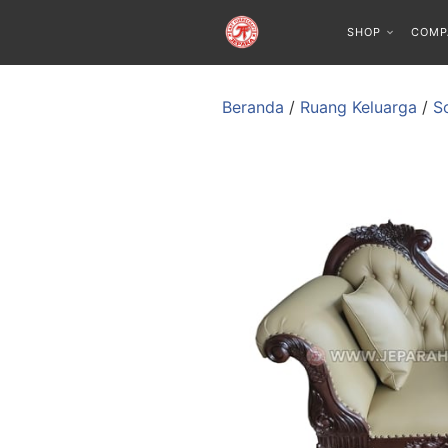
SHOP
COMP
Beranda
/
Ruang Keluarga
/
S