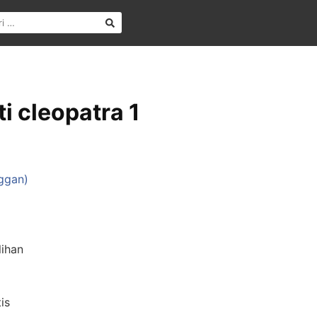
ti cleopatra 1
ggan)
lihan
is