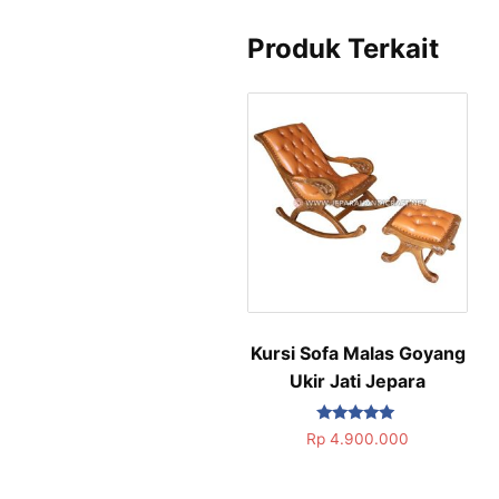
Produk Terkait
Kursi Sofa Malas Goyang
Ukir Jati Jepara
Dinilai
Rp
4.900.000
5.00
dari 5