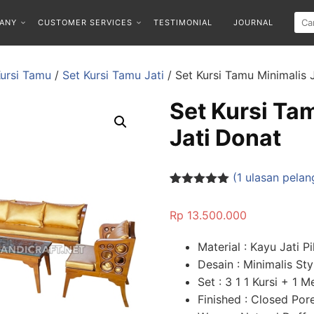
ANY
CUSTOMER SERVICES
TESTIMONIAL
JOURNAL
Kursi Tamu
/
Set Kursi Tamu Jati
/ Set Kursi Tamu Minimalis 
Set Kursi Ta
Jati Donat
(
1
ulasan pelan
Peringkat
1
5.00
dari 5
Rp
13.500.000
berdasarka
n
penilaian
pelanggan
Material : Kayu Jati Pi
Desain : Minimalis Sty
Set : 3 1 1 Kursi + 1 
Finished : Closed Po