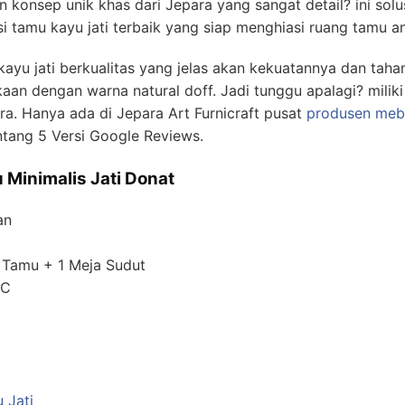
konsep unik khas dari Jepara yang sangat detail? ini solus
si tamu kayu jati terbaik yang siap menghiasi ruang tamu 
i kayu jati berkualitas yang jelas akan kekuatannya dan taha
an dengan warna natural doff. Jadi tunggu apalagi? miliki
ara. Hanya ada di Jepara Art Furnicraft pusat
produsen mebe
ntang 5 Versi Google Reviews.
 Minimalis Jati Donat
an
ja Tamu + 1 Meja Sudut
NC
 Jati