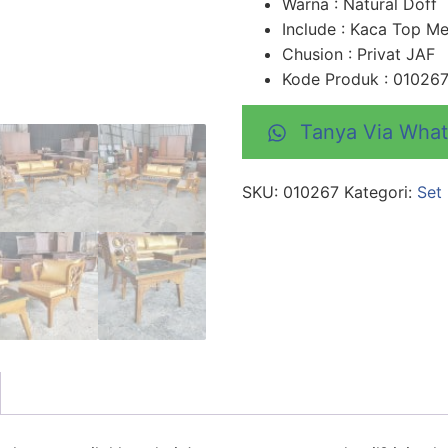
Warna : Natural Doff
Include : Kaca Top Me
Chusion : Privat JAF
Kode Produk : 01026
Tanya Via Wha
SKU:
010267
Kategori:
Set 