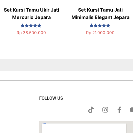
Set Kursi Tamu Ukir Jati
Set Kursi Tamu Jati
Mercurio Jepara
Minimalis Elegant Jepara
Dinilai
Dinilai
Rp
38.500.000
Rp
21.000.000
5.00
5.00
dari 5
dari 5
FOLLOW US