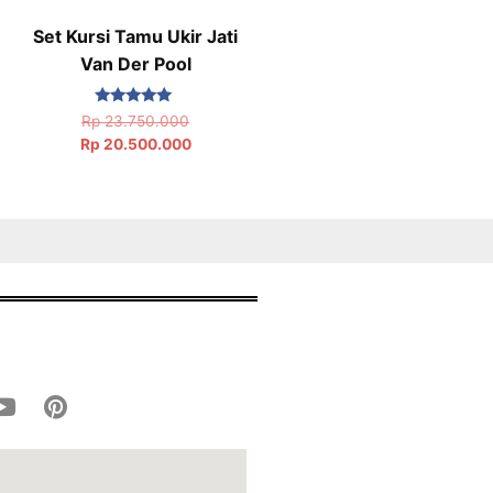
Set Kursi Tamu Ukir Jati
Van Der Pool
Dinilai
Rp
23.750.000
5.00
Rp
20.500.000
dari 5