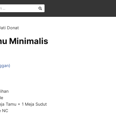
Jati Donat
mu Minimalis
ggan)
lihan
le
Meja Tamu + 1 Meja Sudut
re NC