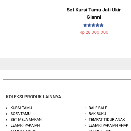
Set Kursi Tamu Jati Ukir
Gianni
Dinilai
Rp
28.000.000
5.00
dari 5
KOLEKSI PRODUK LAINNYA
KURSI TAMU
BALE BALE
SOFA TAMU
RAK BUKU
SET MEJA MAKAN
TEMPAT TIDUR ANAK
LEMARI PAKAIAN
LEMARI PAKAIAN ANAK