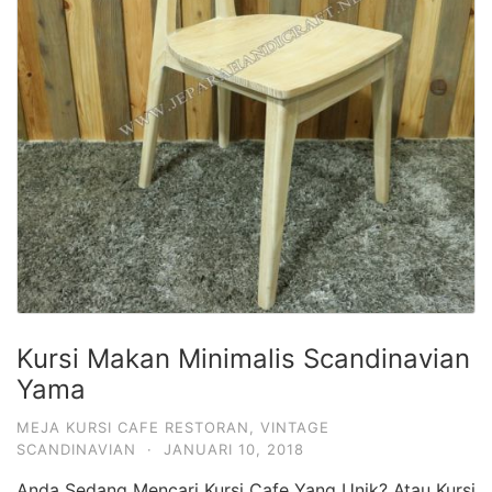
Kursi Makan Minimalis Scandinavian
Yama
MEJA KURSI CAFE RESTORAN
,
VINTAGE
SCANDINAVIAN
·
JANUARI 10, 2018
Anda Sedang Mencari Kursi Cafe Yang Unik? Atau Kursi