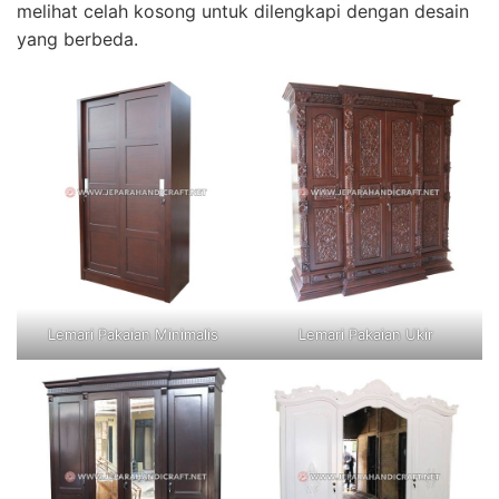
melihat celah kosong untuk dilengkapi dengan desain
yang berbeda.
Lemari Pakaian Minimalis
Lemari Pakaian Ukir