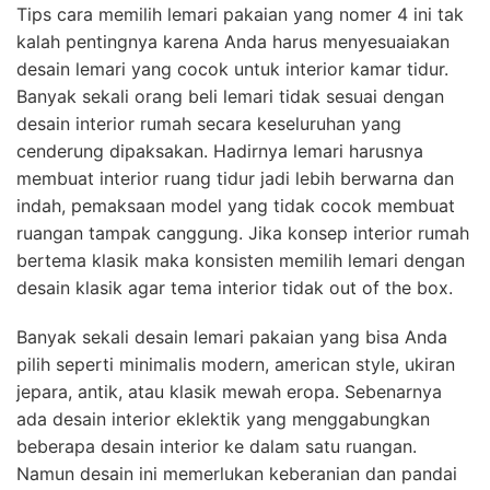
Tips cara memilih lemari pakaian yang nomer 4 ini tak
kalah pentingnya karena Anda harus menyesuaiakan
desain lemari yang cocok untuk interior kamar tidur.
Banyak sekali orang beli lemari tidak sesuai dengan
desain interior rumah secara keseluruhan yang
cenderung dipaksakan. Hadirnya lemari harusnya
membuat interior ruang tidur jadi lebih berwarna dan
indah, pemaksaan model yang tidak cocok membuat
ruangan tampak canggung. Jika konsep interior rumah
bertema klasik maka konsisten memilih lemari dengan
desain klasik agar tema interior tidak out of the box.
Banyak sekali desain lemari pakaian yang bisa Anda
pilih seperti minimalis modern, american style, ukiran
jepara, antik, atau klasik mewah eropa. Sebenarnya
ada desain interior eklektik yang menggabungkan
beberapa desain interior ke dalam satu ruangan.
Namun desain ini memerlukan keberanian dan pandai