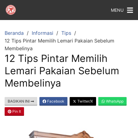
MENU
Beranda
Informasi
Tips
12 Tips Pintar Memilih Lemari Pakaian Sebelum
Membelinya
12 Tips Pintar Memilih
Lemari Pakaian Sebelum
Membelinya
BAGIKAN INI
Facebook
Twitter/X
WhatsApp
Pin It