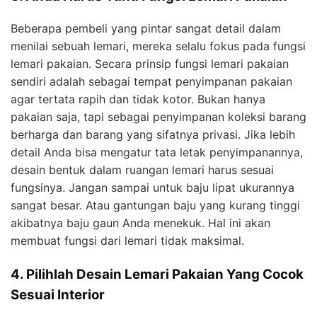
Beberapa pembeli yang pintar sangat detail dalam
menilai sebuah lemari, mereka selalu fokus pada fungsi
lemari pakaian. Secara prinsip fungsi lemari pakaian
sendiri adalah sebagai tempat penyimpanan pakaian
agar tertata rapih dan tidak kotor. Bukan hanya
pakaian saja, tapi sebagai penyimpanan koleksi barang
berharga dan barang yang sifatnya privasi. Jika lebih
detail Anda bisa mengatur tata letak penyimpanannya,
desain bentuk dalam ruangan lemari harus sesuai
fungsinya. Jangan sampai untuk baju lipat ukurannya
sangat besar. Atau gantungan baju yang kurang tinggi
akibatnya baju gaun Anda menekuk. Hal ini akan
membuat fungsi dari lemari tidak maksimal.
4. Pilihlah Desain Lemari Pakaian Yang Cocok
Sesuai Interior