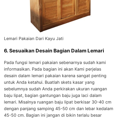
Lemari Pakaian Dari Kayu Jati
6. Sesuaikan Desain Bagian Dalam Lemari
Pada fungsi lemari pakaian sebenarnya sudah kami
informasikan. Pada bagian ini akan Kami perjelas
desain dalam lemari pakaian karena sangat penting
untuk Anda ketahui. Buatlah skets kasar yang
sebelumnya sudah Anda perkirakan ukuran ruangan
baju lipat, bagian gantungan baju juga laci dalam
lemari. Misalnya ruangan baju lipat berkisar 30-40 cm
dengan panjang samping 45-50 cm dan lebar kedalam
45-50 cm. Bagian ini jangan di bikin terlalu besar