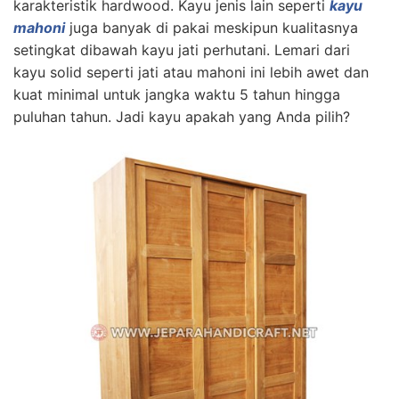
karakteristik hardwood. Kayu jenis lain seperti
kayu
mahoni
juga banyak di pakai meskipun kualitasnya
setingkat dibawah kayu jati perhutani. Lemari dari
kayu solid seperti jati atau mahoni ini lebih awet dan
kuat minimal untuk jangka waktu 5 tahun hingga
puluhan tahun. Jadi kayu apakah yang Anda pilih?