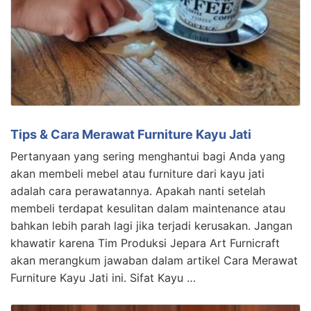
Tips & Cara Merawat Furniture Kayu Jati
Pertanyaan yang sering menghantui bagi Anda yang
akan membeli mebel atau furniture dari kayu jati
adalah cara perawatannya. Apakah nanti setelah
membeli terdapat kesulitan dalam maintenance atau
bahkan lebih parah lagi jika terjadi kerusakan. Jangan
khawatir karena Tim Produksi Jepara Art Furnicraft
akan merangkum jawaban dalam artikel Cara Merawat
Furniture Kayu Jati ini. Sifat Kayu …