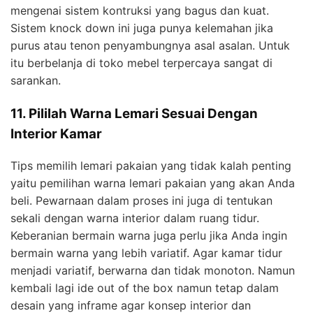
mengenai sistem kontruksi yang bagus dan kuat.
Sistem knock down ini juga punya kelemahan jika
purus atau tenon penyambungnya asal asalan. Untuk
itu berbelanja di toko mebel terpercaya sangat di
sarankan.
11. Pililah Warna Lemari Sesuai Dengan
Interior Kamar
Tips memilih lemari pakaian yang tidak kalah penting
yaitu pemilihan warna lemari pakaian yang akan Anda
beli. Pewarnaan dalam proses ini juga di tentukan
sekali dengan warna interior dalam ruang tidur.
Keberanian bermain warna juga perlu jika Anda ingin
bermain warna yang lebih variatif. Agar kamar tidur
menjadi variatif, berwarna dan tidak monoton. Namun
kembali lagi ide out of the box namun tetap dalam
desain yang inframe agar konsep interior dan