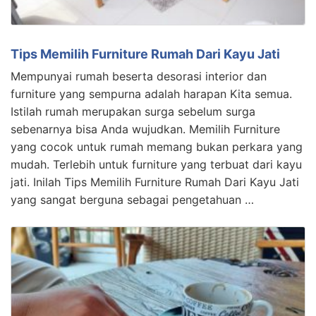
Tips Memilih Furniture Rumah Dari Kayu Jati
Mempunyai rumah beserta desorasi interior dan
furniture yang sempurna adalah harapan Kita semua.
Istilah rumah merupakan surga sebelum surga
sebenarnya bisa Anda wujudkan. Memilih Furniture
yang cocok untuk rumah memang bukan perkara yang
mudah. Terlebih untuk furniture yang terbuat dari kayu
jati. Inilah Tips Memilih Furniture Rumah Dari Kayu Jati
yang sangat berguna sebagai pengetahuan …