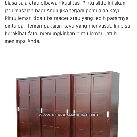
biasa saja atau dibawah kualitas. Pintu slide ini akan
jadi masalah bagi Anda jika terjadi pemuaian kayu.
Pintu lemari tiba tiba macet atau yang lebih parahnya
pintu dari lemari pakaian kayu yang menyusut. Ini bisa
berakibat fatal memungkinkan pintu lemari jatuh
menimpa Anda.