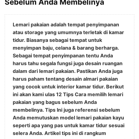
Sebelum Anda Membelinya
Lemari pakaian adalah tempat penyimpanan
atau storage yang umumnya terletak di kamar
tidur. Biasanya sebagai tempat untuk
menyimpan baju, celana & barang berharga.
Sebagai tempat penyimpanan tentu Anda
harus tahu segala fungsi juga desain ruangan
dalam dari lemari pakaian. Pastikan Anda juga
harus paham tentang desain almari pakaian
yang cocok untuk interior kamar tidur. Berikut
ini akan kami ulas 12 Tips Cara memilih lemari
pakaian yang bagus sebelum Anda
membelinya. Tips Ini juga referensi sebelum
Anda memutuskan model lemari pakaian kayu
seperti apa yang pas untuk kamar tidur sesuai
selera Anda. Artikel tips ini di rangkum