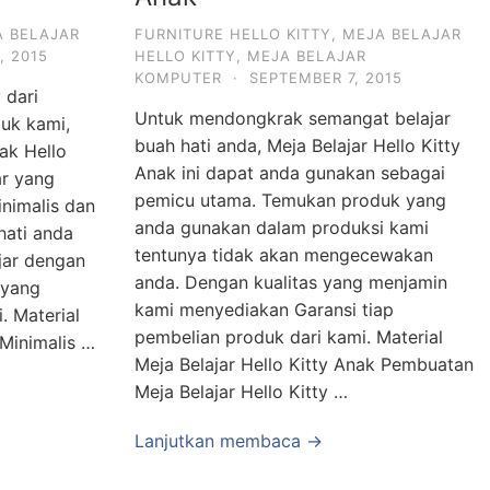
A BELAJAR
FURNITURE HELLO KITTY
,
MEJA BELAJAR
, 2015
HELLO KITTY
,
MEJA BELAJAR
KOMPUTER
·
SEPTEMBER 7, 2015
 dari
Untuk mendongkrak semangat belajar
uk kami,
buah hati anda, Meja Belajar Hello Kitty
ak Hello
Anak ini dapat anda gunakan sebagai
ar yang
pemicu utama. Temukan produk yang
nimalis dan
anda gunakan dalam produksi kami
hati anda
tentunya tidak akan mengecewakan
jar dengan
anda. Dengan kualitas yang menjamin
 yang
kami menyediakan Garansi tiap
. Material
pembelian produk dari kami. Material
 Minimalis …
Meja Belajar Hello Kitty Anak Pembuatan
Meja Belajar Hello Kitty …
Lanjutkan membaca →