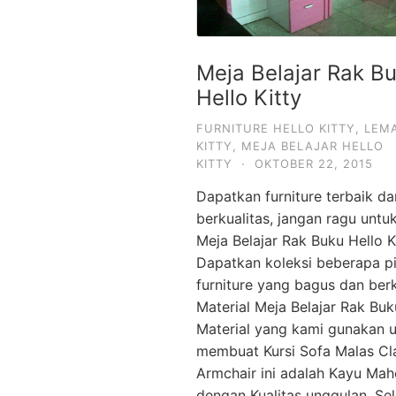
Meja Belajar Rak B
Hello Kitty
FURNITURE HELLO KITTY
,
LEMA
KITTY
,
MEJA BELAJAR HELLO
KITTY
·
OKTOBER 22, 2015
Dapatkan furniture terbaik da
berkualitas, jangan ragu unt
Meja Belajar Rak Buku Hello Ki
Dapatkan koleksi beberapa pi
furniture yang bagus dan berk
Material Meja Belajar Rak Buk
Material yang kami gunakan 
membuat Kursi Sofa Malas Cl
Armchair ini adalah Kayu Maho
dengan Kualitas unggulan. Sel