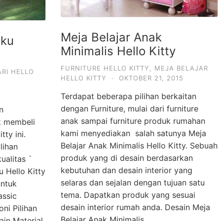
Meja Belajar Anak
uku
Minimalis Hello Kitty
FURNITURE HELLO KITTY
,
MEJA BELAJAR
RI HELLO
HELLO KITTY
·
OKTOBER 21, 2015
Terdapat beberapa pilihan berkaitan
dengan Furniture, mulai dari furniture
n
anak sampai furniture produk rumahan
uk membeli
kami menyediakan salah satunya Meja
tty ini.
Belajar Anak Minimalis Hello Kitty. Sebuah
lihan
produk yang di desain berdasarkan
ualitas `
kebutuhan dan desain interior yang
u Hello Kitty
selaras dan sejalan dengan tujuan satu
untuk
tema. Dapatkan produk yang sesuai
assic
desain interior rumah anda. Desain Meja
ni Pilihan
Belajar Anak Minimalis …
ain Material