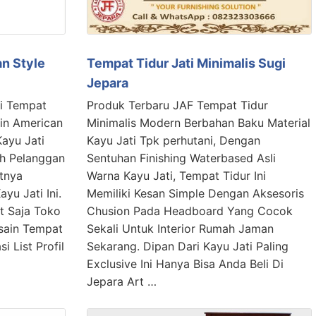
an Style
Tempat Tidur Jati Minimalis Sugi
Jepara
ki Tempat
Produk Terbaru JAF Tempat Tidur
ain American
Minimalis Modern Berbahan Baku Material
Kayu Jati
Kayu Jati Tpk perhutani, Dengan
ah Pelanggan
Sentuhan Finishing Waterbased Asli
tnya
Warna Kayu Jati, Tempat Tidur Ini
yu Jati Ini.
Memiliki Kesan Simple Dengan Aksesoris
ft Saja Toko
Chusion Pada Headboard Yang Cocok
sain Tempat
Sekali Untuk Interior Rumah Jaman
i List Profil
Sekarang. Dipan Dari Kayu Jati Paling
Exclusive Ini Hanya Bisa Anda Beli Di
Jepara Art …