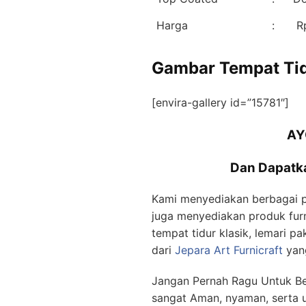
Harga
:
Rp
Gambar Tempat Tidu
[envira-gallery id=”15781″]
AY
Dan Dapatka
Kami menyediakan berbagai pr
juga menyediakan produk furni
tempat tidur klasik, lemari pa
dari
Jepara Art Furnicraft
yang
Jangan Pernah Ragu Untuk Be
sangat Aman, nyaman, serta u