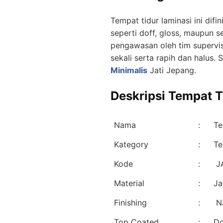
Tempat tidur laminasi ini di
seperti doff, gloss, maupun s
pengawasan oleh tim supervis
sekali serta rapih dan halus. 
Minimalis
Jati Jepang.
Deskripsi Tempat T
Nama
:
Te
Kategory
:
Te
Kode
:
JA
Material
:
Ja
Finishing
:
Na
Top Coated
:
Do