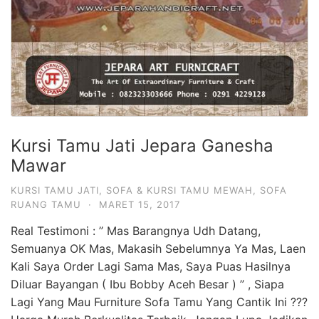
Kursi Tamu Jati Jepara Ganesha
Mawar
KURSI TAMU JATI
,
SOFA & KURSI TAMU MEWAH
,
SOFA
RUANG TAMU
·
MARET 15, 2017
Real Testimoni : ” Mas Barangnya Udh Datang,
Semuanya OK Mas, Makasih Sebelumnya Ya Mas, Laen
Kali Saya Order Lagi Sama Mas, Saya Puas Hasilnya
Diluar Bayangan ( Ibu Bobby Aceh Besar ) ” , Siapa
Lagi Yang Mau Furniture Sofa Tamu Yang Cantik Ini ???