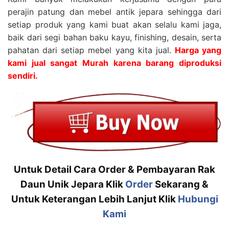
perajin patung dan mebel antik jepara sehingga dari
setiap produk yang kami buat akan selalu kami jaga,
baik dari segi bahan baku kayu, finishing, desain, serta
pahatan dari setiap mebel yang kita jual.
Harga yang
kami jual sangat Murah karena barang diproduksi
sendiri.
Untuk Detail Cara Order & Pembayaran Rak
Daun Unik Jepara
Klik
Order
Sekarang &
Untuk Keterangan Lebih Lanjut Klik
Hubungi
Kami