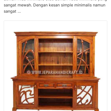
sangat mewah. Dengan kesan simple minimalis namun
sangat …