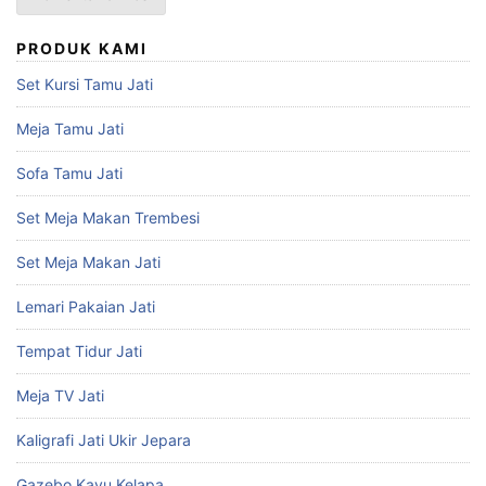
PRODUK KAMI
Set Kursi Tamu Jati
Meja Tamu Jati
Sofa Tamu Jati
Set Meja Makan Trembesi
Set Meja Makan Jati
Lemari Pakaian Jati
Tempat Tidur Jati
Meja TV Jati
Kaligrafi Jati Ukir Jepara
Gazebo Kayu Kelapa