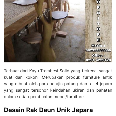
Terbuat dari Kayu Trembesi Solid yang terkenal sangat
kuat dan kokoh. Merupakan produk furniture antik
yang dibuat oleh para perajin patung dan relief jepara
yang sangat tersohor keindahan ukiran dan pahatan
dalam setiap pembuatan mebel/furniture.
Desain Rak Daun Unik Jepara