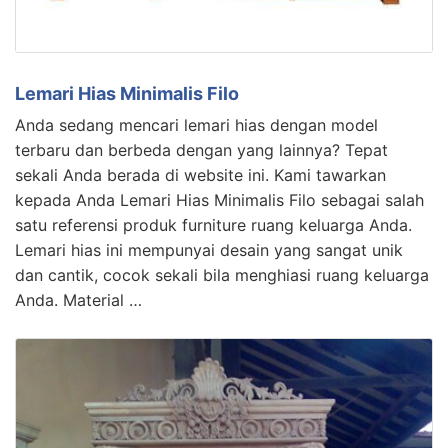
Lemari Hias Minimalis Filo
Anda sedang mencari lemari hias dengan model
terbaru dan berbeda dengan yang lainnya? Tepat
sekali Anda berada di website ini. Kami tawarkan
kepada Anda Lemari Hias Minimalis Filo sebagai salah
satu referensi produk furniture ruang keluarga Anda.
Lemari hias ini mempunyai desain yang sangat unik
dan cantik, cocok sekali bila menghiasi ruang keluarga
Anda. Material …