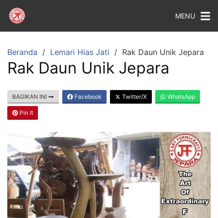
MENU
Beranda
Lemari Hias Jati
Rak Daun Unik Jepara
Rak Daun Unik Jepara
BAGIKAN INI
Facebook
Twitter/X
WhatsApp
Pin It