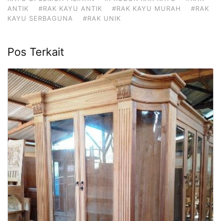
ANTIK
#RAK KAYU ANTIK
#RAK KAYU MURAH
#RAK
KAYU SERBAGUNA
#RAK UNIK
Pos Terkait