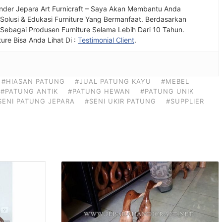
nder Jepara Art Furnicraft – Saya Akan Membantu Anda
olusi & Edukasi Furniture Yang Bermanfaat. Berdasarkan
ebagai Produsen Furniture Selama Lebih Dari 10 Tahun.
ture Bisa Anda Lihat Di :
Testimonial Client
.
#HIASAN PATUNG
#JUAL PATUNG KAYU
#MEBEL
#PATUNG ANTIK
#PATUNG HEWAN
#PATUNG UNIK
SENI PATUNG JEPARA
#SENI UKIR PATUNG
#SUPPLIER