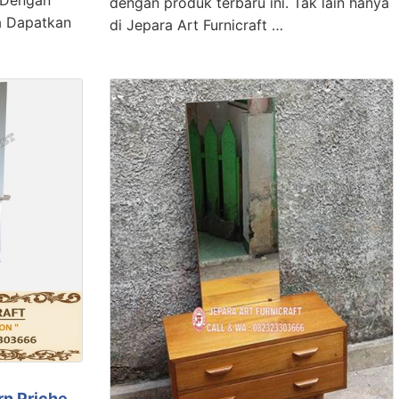
 Dengan
dengan produk terbaru ini. Tak lain hanya
a Dapatkan
di Jepara Art Furnicraft …
rn Priche