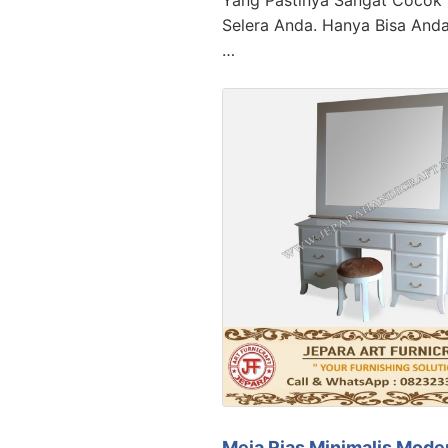
Yang Pastinya Sangat Cocok
Selera Anda. Hanya Bisa And
…
Meja Rias Minimalis Mode