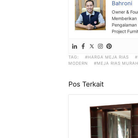
Bahroni
Owner & Fou
Memberikan S
Pengalaman S
Project Furni
TAG:
#HARGA MEJA RIAS
#
MODERN
#MEJA RIAS MURA
Pos Terkait