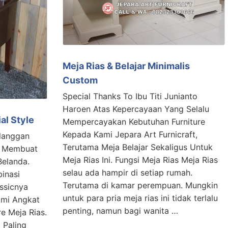
Meja Rias & Belajar Minimalis
Custom
Special Thanks To Ibu Titi Junianto
Haroen Atas Kepercayaan Yang Selalu
al Style
Mempercayakan Kebutuhan Furniture
Kepada Kami Jepara Art Furnicraft,
langgan
Terutama Meja Belajar Sekaligus Untuk
n Membuat
Meja Rias Ini. Fungsi Meja Rias Meja Rias
Belanda.
selau ada hampir di setiap rumah.
inasi
Terutama di kamar perempuan. Mungkin
ssicnya
untuk para pria meja rias ini tidak terlalu
ami Angkat
penting, namun bagi wanita …
e Meja Rias.
 Paling