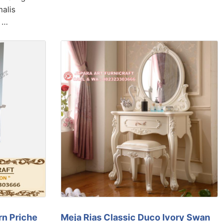
alis
. …
rn Priche
Meja Rias Classic Duco Ivory Swan