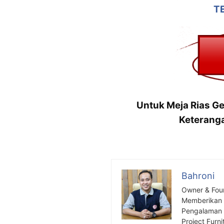
T
Untuk Meja Rias Ge
Keteranga
Bahroni
Owner & Fou
Memberikan S
Pengalaman S
Project Furni