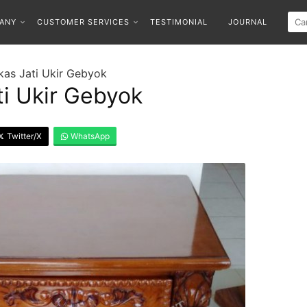
ANY
CUSTOMER SERVICES
TESTIMONIAL
JOURNAL
kas Jati Ukir Gebyok
i Ukir Gebyok
Twitter/X
WhatsApp