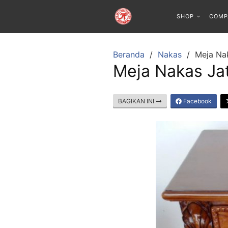
SHOP
COMP
Beranda
Nakas
Meja Na
Meja Nakas Jat
BAGIKAN INI
Facebook