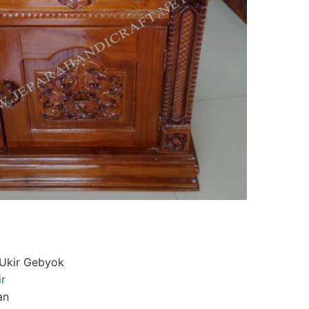
 Ukir Gebyok
ir
an