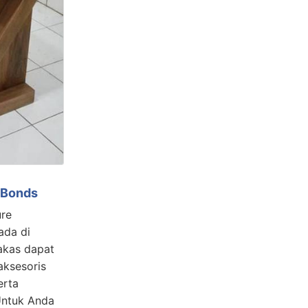
i Bonds
ure
ada di
akas dapat
aksesoris
erta
 Untuk Anda