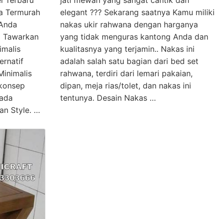
l Terbaru
jati mewah yang sangat cantik dan
a Termurah
elegant ??? Sekarang saatnya Kamu miliki
 Anda
nakas ukir rahwana dengan harganya
i Tawarkan
yang tidak menguras kantong Anda dan
imalis
kualitasnya yang terjamin.. Nakas ini
ernatif
adalah salah satu bagian dari bed set
Minimalis
rahwana, terdiri dari lemari pakaian,
 konsep
dipan, meja rias/tolet, dan nakas ini
pada
tentunya. Desain Nakas …
n Style. …