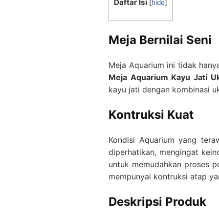
Daftar Isi
[
hide
]
Meja Bernilai Seni
Meja Aquarium ini tidak hany
Meja Aquarium Kayu Jati Uk
kayu jati dengan kombinasi uk
Kontruksi
Kuat
Kondisi Aquarium yang tera
diperhatikan, mengingat kein
untuk memudahkan proses per
mempunyai kontruksi atap yan
Deskripsi Produk