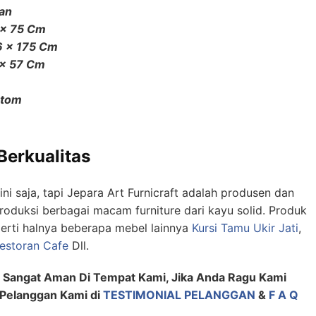
han
 x 75 Cm
6 x 175 Cm
 x 57 Cm
stom
Berkualitas
ini saja, tapi Jepara Art Furnicraft adalah produsen dan
duksi berbagai macam furniture dari kayu solid. Produk
erti halnya beberapa mebel lainnya
Kursi Tamu Ukir Jati
,
Restoran Cafe
Dll.
a Sangat Aman Di Tempat Kami, Jika Anda Ragu Kami
 Pelanggan Kami di
TESTIMONIAL PELANGGAN
&
F A Q