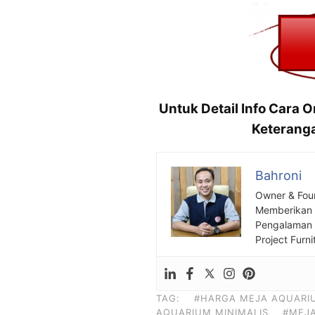
Untuk Detail Info Cara 
Keteranga
Bahroni
Owner & Fou
Memberikan S
Pengalaman S
Project Furni
TAG:
#HARGA MEJA AQUARI
AQUARIUM MINIMALIS
#MEJ