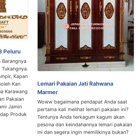
3 Peluru
a Barangnya
 Tukangnya.
ampir, Kapan
Lemari Pakaian Jati Rahwana
Boleh Kan
ana Karawang
Marmer
ari Pakaian
Woww bagaimana pendapat Anda saat
Kami Jamin
pertama kali melihat lemari pakaian ini?
adap Produk
Tentunya Anda terkagum kagum akan
pesona dan keindahannya lemari pakaian
ini dan segera ingin memilikinya bukan?