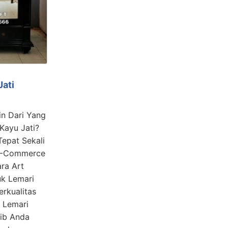
Jati
in Dari Yang
 Kayu Jati?
epat Sekali
 E-Commerce
ra Art
uk Lemari
erkualitas
 Lemari
jib Anda