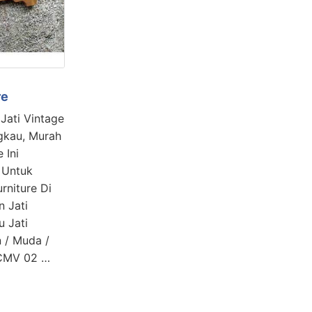
re
Jati Vintage
gkau, Murah
 Ini
 Untuk
rniture Di
 Jati
u Jati
n / Muda /
 CMV 02 …