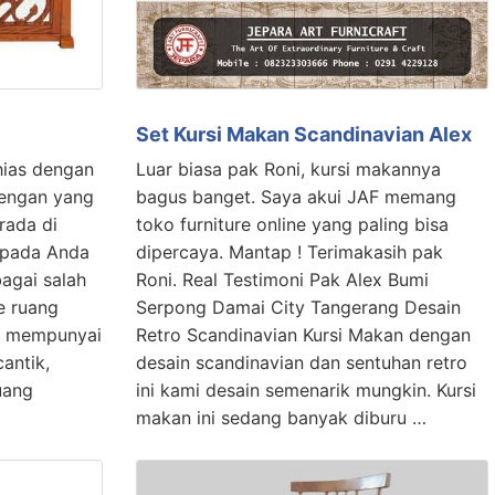
Set Kursi Makan Scandinavian Alex
hias dengan
Luar biasa pak Roni, kursi makannya
dengan yang
bagus banget. Saya akui JAF memang
rada di
toko furniture online yang paling bisa
kepada Anda
dipercaya. Mantap ! Terimakasih pak
bagai salah
Roni. Real Testimoni Pak Alex Bumi
re ruang
Serpong Damai City Tangerang Desain
ni mempunyai
Retro Scandinavian Kursi Makan dengan
antik,
desain scandinavian dan sentuhan retro
uang
ini kami desain semenarik mungkin. Kursi
makan ini sedang banyak diburu …