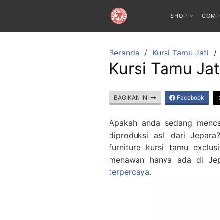
SHOP
COMP
Beranda
Kursi Tamu Jati
Kursi Tamu Jat
BAGIKAN INI
Facebook
Apakah anda sedang mencari
diproduksi asli dari Jepara
furniture kursi tamu exclu
menawan hanya ada di Jepa
terpercaya
.