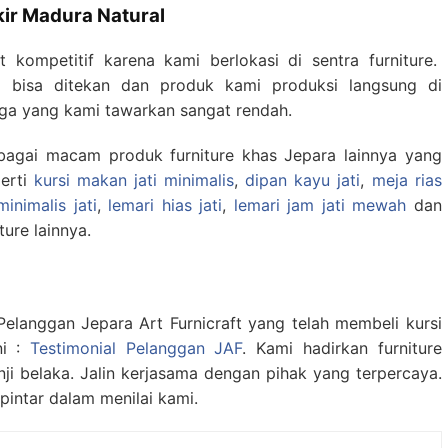
kir Madura Natural
 kompetitif karena kami berlokasi di sentra furniture.
 bisa ditekan dan produk kami produksi langsung di
ga yang kami tawarkan sangat rendah.
bagai macam produk furniture khas Jepara lainnya yang
perti
kursi makan jati minimalis
,
dipan kayu jati
,
meja rias
inimalis jati
,
lemari hias jati
,
lemari jam jati mewah
dan
ure lainnya.
Pelanggan Jepara Art Furnicraft yang telah membeli kursi
ni :
Testimonial Pelanggan JAF
. Kami hadirkan furniture
nji belaka. Jalin kerjasama dengan pihak yang terpercaya.
pintar dalam menilai kami.