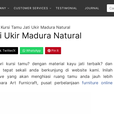
ANY
CUSTOMER SERVICES
TESTIMONIAL
JOURNAL
Kursi Tamu Jati Ukir Madura Natural
i Ukir Madura Natural
Twitter/X
WhatsApp
Pin It
 kursi tamu? dengan material kayu jati terbaik? dan
? tepat sekali anda berkunjung di website kami. Inilah
sive yang akan menghiasi ruang tamu anda jauh lebih
ra Art Furnicraft, pusat perbelanjaan
furniture online