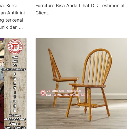
. Kursi
Furniture Bisa Anda Lihat Di : Testimonial
an Antik ini
Client.
ng terkenal
unik dan …