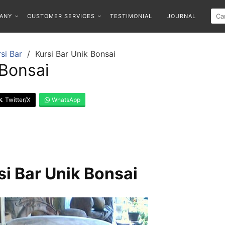
ANY
CUSTOMER SERVICES
TESTIMONIAL
JOURNAL
si Bar
Kursi Bar Unik Bonsai
 Bonsai
Twitter/X
WhatsApp
si Bar Unik Bonsai