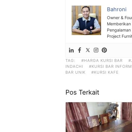
Bahroni
Owner & Fou
Memberikan S
Pengalaman S
Project Furni
TAG:
#HARGA KURSI BAR
#
INDACHI
#KURSI BAR INFOR
BAR UNIK
#KURSI KAFE
Pos Terkait