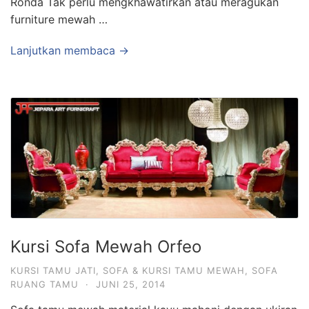
Ronda Tak perlu mengkhawatirkan atau meragukan
furniture mewah …
Lanjutkan membaca →
Kursi Sofa Mewah Orfeo
KURSI TAMU JATI
,
SOFA & KURSI TAMU MEWAH
,
SOFA
RUANG TAMU
·
JUNI 25, 2014