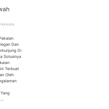
wah
PAKAIAN
Pakaian
Elegan Dan
rkunjung Di
ya Solusinya
akaian
Ini Terbuat
aan Oleh
ngalaman
 Yang
 …