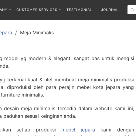
ANY
CUSTOMER SERVICES
TESTIMONIAL
JOURNAL
epara
Meja Minimalis
 dg model yg modern & elegant, sangat pas untuk mengisi
nda.
n yg terkenal kuat & ulet membuat meja minimalis produksi
a, diproduksi oleh para perajin mebel kota jepara yang
urniture minimalis.
 desain meja minimalis tersedia dalam website kami ini,
nda padukan sesuai keinginan anda.
aikan setiap produksi
mebel jepara
kami dengan