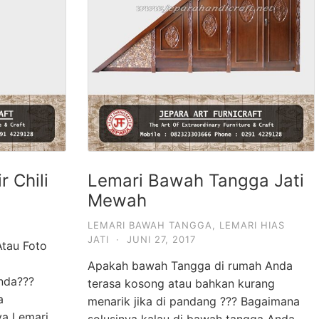
r Chili
Lemari Bawah Tangga Jati
Mewah
LEMARI BAWAH TANGGA
,
LEMARI HIAS
JATI
·
JUNI 27, 2017
Atau Foto
Apakah bawah Tangga di rumah Anda
nda???
terasa kosong atau bahkan kurang
a
menarik jika di pandang ??? Bagaimana
ya Lemari
solusinya kalau di bawah tangga Anda