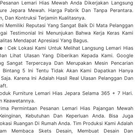
Pesanan Lemari Hias Mewah Anda Dikerjakan Langsung
iture Jepara Mewah. Harga Pabrik Dan Tanpa Perantara.
in, Dan Kontruksi Terjamin Kualitasnya.
mi Memiliki Reputasi Yang Sangat Baik Di Mata Pelanggan
gai Testimonial Ini Menunjukan Bahwa Kerja Keras Kami
alitas Mendapat Apresiasi Yang Bagus.
le
: Cek Lokasi Kami Untuk Melihat Langsung Lemari Hias
an Lihat Ulasan Yang Diberikan Kepada Kami. Google
ng Sangat Terpercaya Dan Merupakan Mesin Pencarian
 Bintang 5 Ini Tentu Tidak Akan Kami Dapatkan Hanya
Saja. Karena Ini Adalah Hasil Real Ulasan Pelanggan Dan
aft.
oduk Furniture Lemari Hias Jepara Selama 365 + 7 Hari.
an Keawetannya.
ima Permintaan Pesanan Lemari Hias Pajangan Mewah
einginan, Kebutuhan Dan Keperluan Anda. Bisa Juga
okasi Ruangan Di Rumah Anda. Tim Produksi Kami Adalah
lam Membaca Skets Desain, Membuat Desain Dan