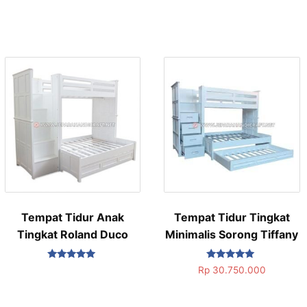
Tempat Tidur Anak
Tempat Tidur Tingkat
Tingkat Roland Duco
Minimalis Sorong Tiffany
Dinilai
Dinilai
Rp
30.750.000
5.00
5.00
dari 5
dari 5