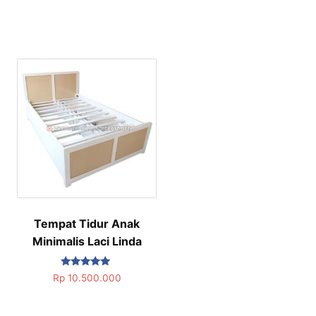
Tempat Tidur Anak
Minimalis Laci Linda
Dinilai
Rp
10.500.000
5.00
dari 5