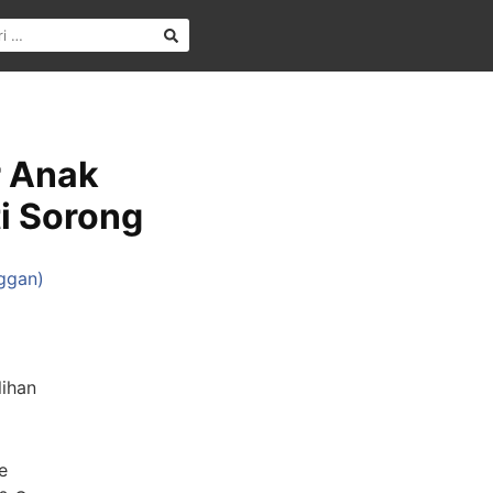
r Anak
ti Sorong
ggan)
lihan
e