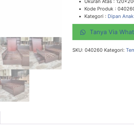
Ukuran Atas : 120×2
Kode Produk : 04026
Kategori :
Dipan Anak 
Tanya Via Wha
SKU:
040260
Kategori:
Tem