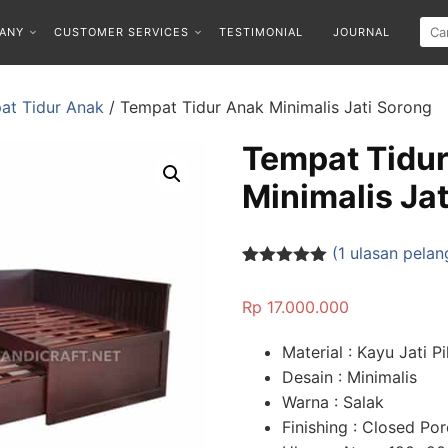
ANY
CUSTOMER SERVICES
TESTIMONIAL
JOURNAL
at Tidur Anak
/ Tempat Tidur Anak Minimalis Jati Sorong
Tempat Tidu
Minimalis Ja
(
1
ulasan pelan
Peringkat
1
5.00
dari 5
Rp
17.000.000
berdasarka
n
penilaian
pelanggan
Material : Kayu Jati Pi
Desain : Minimalis
Warna : Salak
Finishing : Closed Por