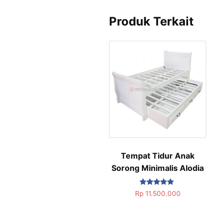
Produk Terkait
Tempat Tidur Anak
Sorong Minimalis Alodia
Dinilai
Rp
11.500.000
5.00
dari 5