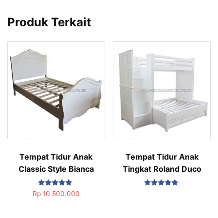
Produk Terkait
Tempat Tidur Anak
Tempat Tidur Anak
Classic Style Bianca
Tingkat Roland Duco
Dinilai
Dinilai
Rp
10.500.000
5.00
5.00
dari 5
dari 5