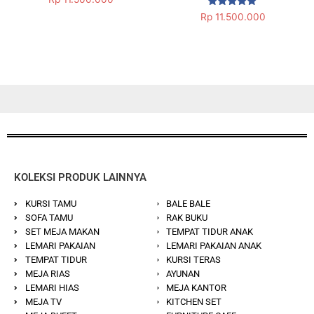
5.00
Dinilai
dari 5
Rp
11.500.000
5.00
dari 5
KOLEKSI PRODUK LAINNYA
KURSI TAMU
BALE BALE
SOFA TAMU
RAK BUKU
SET MEJA MAKAN
TEMPAT TIDUR ANAK
LEMARI PAKAIAN
LEMARI PAKAIAN ANAK
TEMPAT TIDUR
KURSI TERAS
MEJA RIAS
AYUNAN
LEMARI HIAS
MEJA KANTOR
MEJA TV
KITCHEN SET