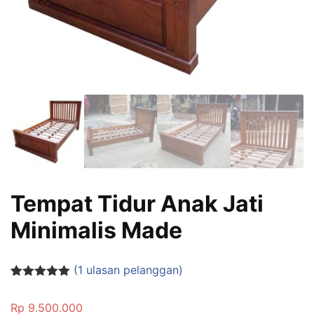
Tempat Tidur Anak Jati
Minimalis Made
(
1
ulasan pelanggan)
Peringkat
1
5.00
dari 5
Rp
9.500.000
berdasarka