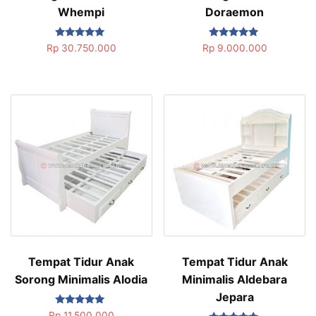
Whempi
Doraemon
Dinilai
Dinilai
Rp
30.750.000
Rp
9.000.000
5.00
5.00
dari 5
dari 5
Tempat Tidur Anak
Tempat Tidur Anak
Sorong Minimalis Alodia
Minimalis Aldebara
Jepara
Dinilai
Rp
11.500.000