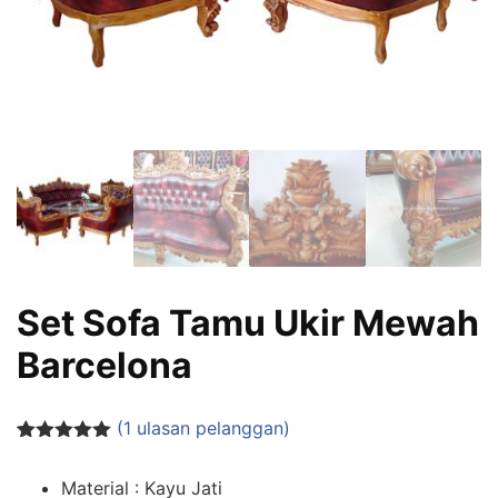
Set Sofa Tamu Ukir Mewah
Barcelona
(
1
ulasan pelanggan)
Peringkat
1
5.00
dari 5
Material : Kayu Jati
berdasarka