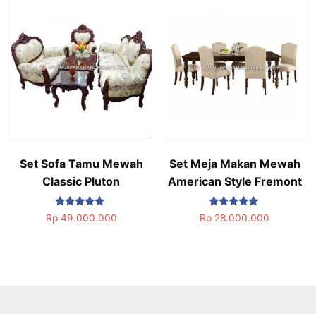
Set Sofa Tamu Mewah
Set Meja Makan Mewah
Classic Pluton
American Style Fremont
Dinilai
Dinilai
Rp
49.000.000
Rp
28.000.000
5.00
5.00
dari 5
dari 5