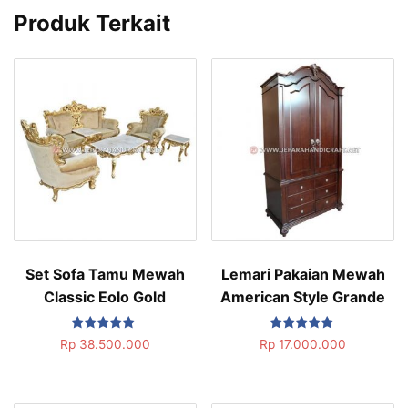
Produk Terkait
Set Sofa Tamu Mewah
Lemari Pakaian Mewah
Classic Eolo Gold
American Style Grande
Dinilai
Dinilai
Rp
38.500.000
Rp
17.000.000
5.00
5.00
dari 5
dari 5