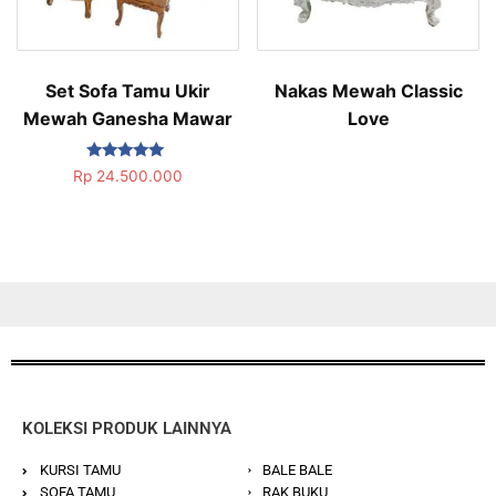
Set Sofa Tamu Ukir
Nakas Mewah Classic
Mewah Ganesha Mawar
Love
Dinilai
Rp
24.500.000
5.00
dari 5
KOLEKSI PRODUK LAINNYA
KURSI TAMU
BALE BALE
SOFA TAMU
RAK BUKU