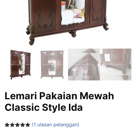
Lemari Pakaian Mewah
Classic Style Ida
(
1
ulasan pelanggan)
Peringkat
1