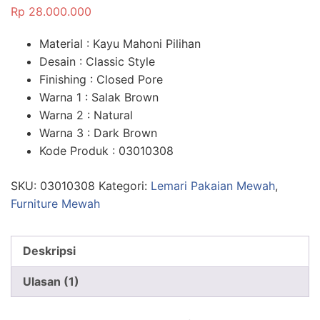
5.00
dari 5
Rp
28.000.000
berdasarka
n
penilaian
pelanggan
Material : Kayu Mahoni Pilihan
Desain : Classic Style
Finishing : Closed Pore
Warna 1 : Salak Brown
Warna 2 : Natural
Warna 3 : Dark Brown
Kode Produk : 03010308
SKU:
03010308
Kategori:
Lemari Pakaian Mewah
,
Furniture Mewah
Deskripsi
Ulasan (1)