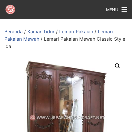
MENU
Beranda
/
Kamar Tidur
/
Lemari Pakaian
/
Lemari
Pakaian Mewah
/ Lemari Pakaian Mewah Classic Style
Ida