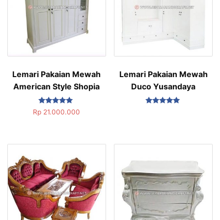
Lemari Pakaian Mewah
Lemari Pakaian Mewah
American Style Shopia
Duco Yusandaya
Dinilai
Dinilai
Rp
21.000.000
5.00
5.00
dari 5
dari 5