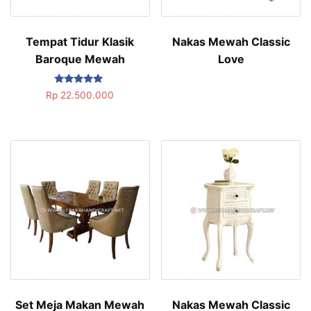
Tempat Tidur Klasik
Nakas Mewah Classic
Baroque Mewah
Love
Dinilai
Rp
22.500.000
5.00
dari 5
Set Meja Makan Mewah
Nakas Mewah Classic