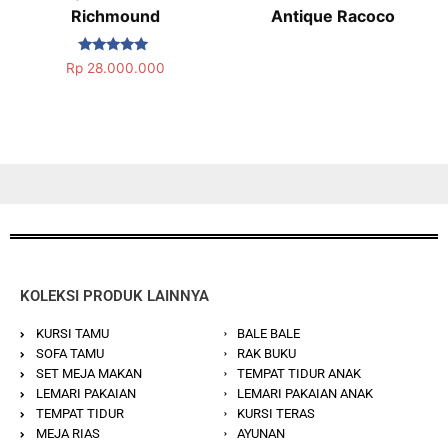
Richmound
Antique Racoco
Dinilai
Rp
28.000.000
5.00
dari 5
KOLEKSI PRODUK LAINNYA
KURSI TAMU
BALE BALE
SOFA TAMU
RAK BUKU
SET MEJA MAKAN
TEMPAT TIDUR ANAK
LEMARI PAKAIAN
LEMARI PAKAIAN ANAK
TEMPAT TIDUR
KURSI TERAS
MEJA RIAS
AYUNAN