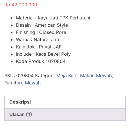
5.00
dari 5
Rp
42.000.000
berdasarka
n
penilaian
pelanggan
Material : Kayu Jati TPK Perhutani
Desain : American Style
Finishing : Closed Pore
Warna : Natural Jati
Kain Jok : Privat JAF
Include : Kaca Bevel Poly
Kode Produk : 020804
SKU:
020804
Kategori:
Meja Kursi Makan Mewah
,
Furniture Mewah
Deskripsi
Ulasan (1)