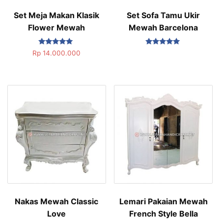
Set Meja Makan Klasik
Set Sofa Tamu Ukir
Flower Mewah
Mewah Barcelona
Dinilai
Dinilai
Rp
14.000.000
5.00
5.00
dari 5
dari 5
Nakas Mewah Classic
Lemari Pakaian Mewah
Love
French Style Bella