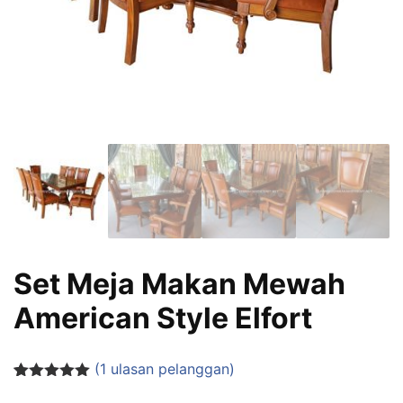
Set Meja Makan Mewah
American Style Elfort
(
1
ulasan pelanggan)
Peringkat
1