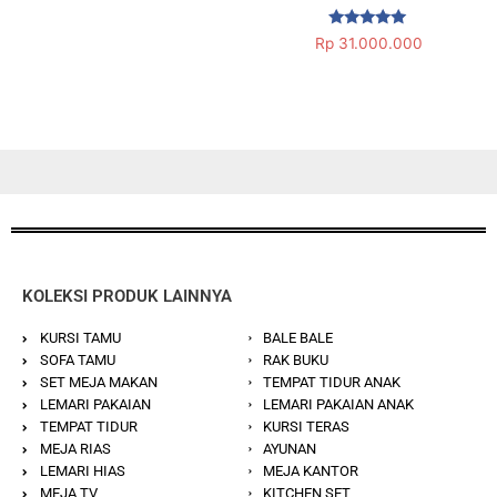
Dinilai
Rp
31.000.000
5.00
dari 5
KOLEKSI PRODUK LAINNYA
KURSI TAMU
BALE BALE
SOFA TAMU
RAK BUKU
SET MEJA MAKAN
TEMPAT TIDUR ANAK
LEMARI PAKAIAN
LEMARI PAKAIAN ANAK
TEMPAT TIDUR
KURSI TERAS
MEJA RIAS
AYUNAN
LEMARI HIAS
MEJA KANTOR
MEJA TV
KITCHEN SET