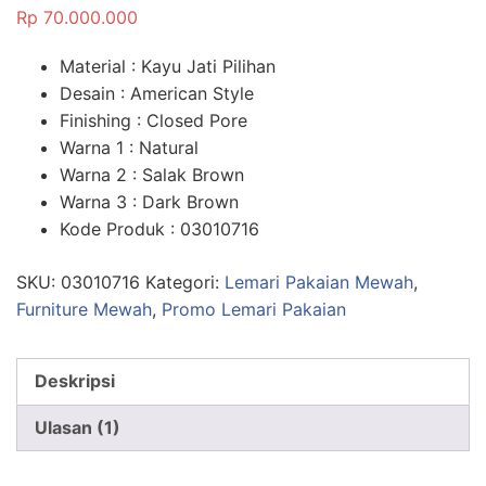
5.00
dari 5
Rp
70.000.000
berdasarka
n
penilaian
pelanggan
Material : Kayu Jati Pilihan
Desain : American Style
Finishing : Closed Pore
Warna 1 : Natural
Warna 2 : Salak Brown
Warna 3 : Dark Brown
Kode Produk : 03010716
SKU:
03010716
Kategori:
Lemari Pakaian Mewah
,
Furniture Mewah
,
Promo Lemari Pakaian
Deskripsi
Ulasan (1)