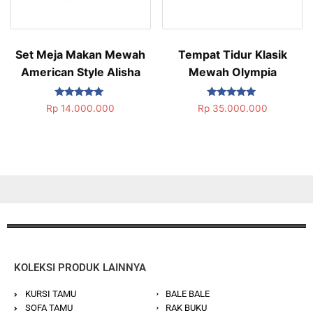
Set Meja Makan Mewah
Tempat Tidur Klasik
American Style Alisha
Mewah Olympia
Dinilai
Dinilai
Rp
14.000.000
Rp
35.000.000
5.00
5.00
dari 5
dari 5
KOLEKSI PRODUK LAINNYA
KURSI TAMU
BALE BALE
SOFA TAMU
RAK BUKU