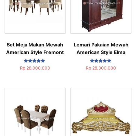
Set Meja Makan Mewah
Lemari Pakaian Mewah
American Style Fremont
American Style Elma
Dinilai
Dinilai
Rp
28.000.000
Rp
28.000.000
5.00
5.00
dari 5
dari 5