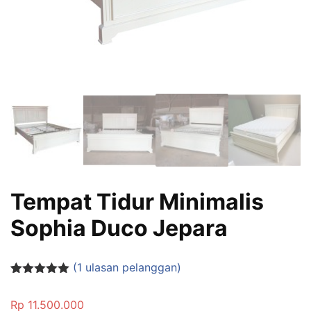
Tempat Tidur Minimalis
Sophia Duco Jepara
(
1
ulasan pelanggan)
Peringkat
1
5.00
dari 5
Rp
11.500.000
berdasarka