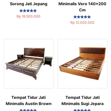
Sorong Jati Jepang
Minimalis Vero 140×200
Cm
Dinilai
Rp
18.500.000
5.00
Dinilai
dari 5
Rp
12.000.000
5.00
dari 5
Tempat Tidur Jati
Tempat Tidur Jati
Minimalis Austin Brown
Minimalis Sugi Jepara