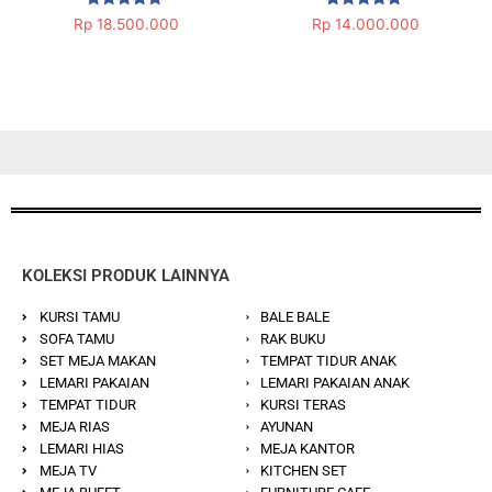
Dinilai
Dinilai
Rp
18.500.000
Rp
14.000.000
5.00
5.00
dari 5
dari 5
KOLEKSI PRODUK LAINNYA
KURSI TAMU
BALE BALE
SOFA TAMU
RAK BUKU
SET MEJA MAKAN
TEMPAT TIDUR ANAK
LEMARI PAKAIAN
LEMARI PAKAIAN ANAK
TEMPAT TIDUR
KURSI TERAS
MEJA RIAS
AYUNAN
LEMARI HIAS
MEJA KANTOR
MEJA TV
KITCHEN SET