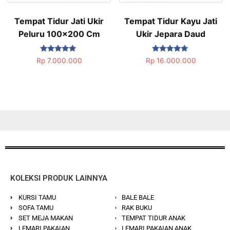
Tempat Tidur Jati Ukir
Tempat Tidur Kayu Jati
Peluru 100×200 Cm
Ukir Jepara Daud
Dinilai
Dinilai
Rp
7.000.000
Rp
16.000.000
5.00
5.00
dari 5
dari 5
KOLEKSI PRODUK LAINNYA
KURSI TAMU
BALE BALE
SOFA TAMU
RAK BUKU
SET MEJA MAKAN
TEMPAT TIDUR ANAK
LEMARI PAKAIAN
LEMARI PAKAIAN ANAK