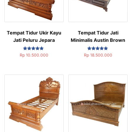
Tempat Tidur Ukir Kayu
Tempat Tidur Jati
Jati Peluru Jepara
Minimalis Austin Brown
Dinilai
Dinilai
Rp
10.500.000
Rp
18.500.000
5.00
5.00
dari 5
dari 5