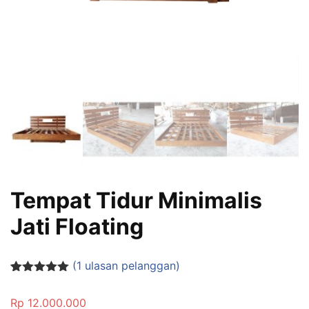
Tempat Tidur Minimalis
Jati Floating
(
1
ulasan pelanggan)
Peringkat
1
5.00
dari 5
Rp
12.000.000
berdasarka