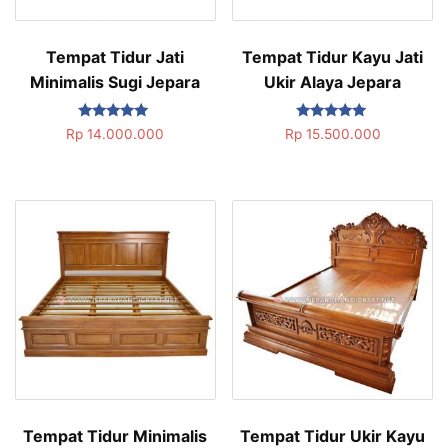
Tempat Tidur Jati
Tempat Tidur Kayu Jati
Minimalis Sugi Jepara
Ukir Alaya Jepara
Dinilai
Dinilai
Rp
14.000.000
Rp
15.500.000
5.00
5.00
dari 5
dari 5
Tempat Tidur Minimalis
Tempat Tidur Ukir Kayu