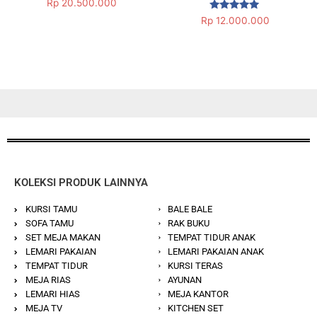
Dinilai
Rp
20.500.000
5.00
Dinilai
dari 5
Rp
12.000.000
5.00
dari 5
KOLEKSI PRODUK LAINNYA
KURSI TAMU
BALE BALE
SOFA TAMU
RAK BUKU
SET MEJA MAKAN
TEMPAT TIDUR ANAK
LEMARI PAKAIAN
LEMARI PAKAIAN ANAK
TEMPAT TIDUR
KURSI TERAS
MEJA RIAS
AYUNAN
LEMARI HIAS
MEJA KANTOR
MEJA TV
KITCHEN SET