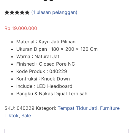
(
1
ulasan pelanggan)
Peringkat
1
5.00
dari 5
Rp
19.000.000
berdasarka
n
penilaian
pelanggan
Material : Kayu Jati Pilihan
Ukuran Dipan : 180 x 200 x 120 Cm
Warna : Natural Jati
Finished : Closed Pore NC
Kode Produk : 040229
Kontruksi : Knock Down
Include : LED Headboard
Bangku & Nakas Dijual Terpisah
SKU:
040229
Kategori:
Tempat Tidur Jati
,
Furniture
Tiktok
,
Sale