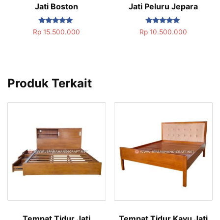
Jati Boston
Jati Peluru Jepara
Dinilai
Dinilai
Rp
15.500.000
Rp
10.500.000
5.00
5.00
dari 5
dari 5
Produk Terkait
Tempat Tidur Jati
Tempat Tidur Kayu Jati