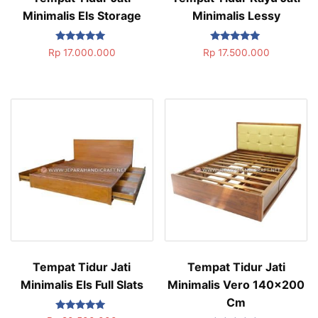
Minimalis Els Storage
Minimalis Lessy
Dinilai
Dinilai
Rp
17.000.000
Rp
17.500.000
5.00
5.00
dari 5
dari 5
Tempat Tidur Jati
Tempat Tidur Jati
Minimalis Els Full Slats
Minimalis Vero 140×200
Cm