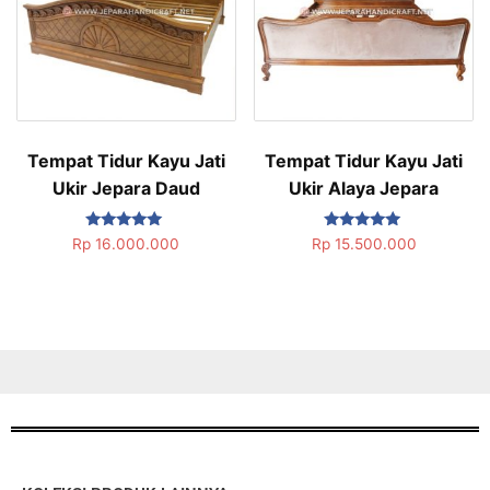
Tempat Tidur Kayu Jati
Tempat Tidur Kayu Jati
Ukir Jepara Daud
Ukir Alaya Jepara
Dinilai
Dinilai
Rp
16.000.000
Rp
15.500.000
5.00
5.00
dari 5
dari 5