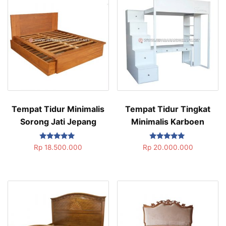
Tempat Tidur Minimalis
Tempat Tidur Tingkat
Sorong Jati Jepang
Minimalis Karboen
Dinilai
Dinilai
Rp
18.500.000
Rp
20.000.000
5.00
5.00
dari 5
dari 5