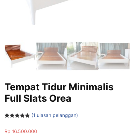
Tempat Tidur Minimalis
Full Slats Orea
(
1
ulasan pelanggan)
Peringkat
1
5.00
dari 5
Rp
16.500.000
berdasarka