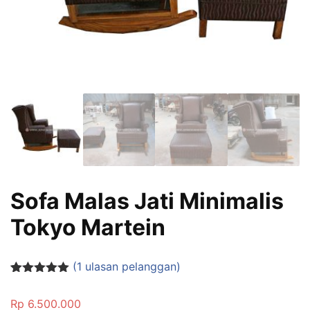
Sofa Malas Jati Minimalis
Tokyo Martein
(
1
ulasan pelanggan)
Peringkat
1
5.00
dari 5
Rp
6.500.000
berdasarka