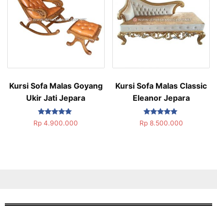
Kursi Sofa Malas Goyang
Kursi Sofa Malas Classic
Ukir Jati Jepara
Eleanor Jepara
Dinilai
Dinilai
Rp
4.900.000
Rp
8.500.000
5.00
5.00
dari 5
dari 5