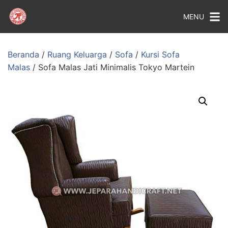
MENU
Beranda
/
Ruang Keluarga
/
Sofa
/
Kursi Sofa
Malas
/ Sofa Malas Jati Minimalis Tokyo Martein