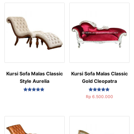
Kursi Sofa Malas Classic
Kursi Sofa Malas Classic
Style Aurelia
Gold Cleopatra
Dinilai
Dinilai
Rp
6.500.000
5.00
5.00
dari 5
dari 5