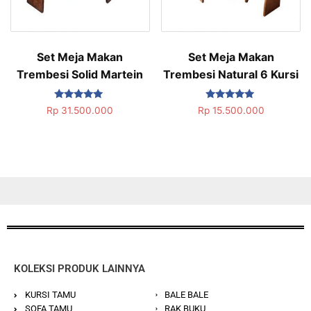
Set Meja Makan
Set Meja Makan
Trembesi Solid Martein
Trembesi Natural 6 Kursi
Dinilai
Dinilai
Rp
31.500.000
Rp
15.500.000
5.00
5.00
dari 5
dari 5
KOLEKSI PRODUK LAINNYA
KURSI TAMU
BALE BALE
SOFA TAMU
RAK BUKU