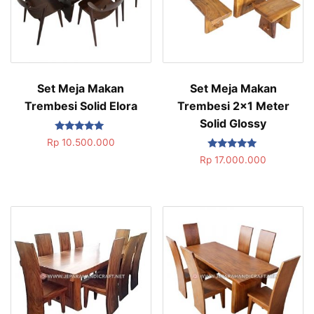
Set Meja Makan
Set Meja Makan
Trembesi Solid Elora
Trembesi 2×1 Meter
Solid Glossy
Dinilai
Rp
10.500.000
5.00
Dinilai
dari 5
Rp
17.000.000
5.00
dari 5