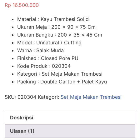
5.00
dari 5
Rp
16.500.000
berdasarka
n
penilaian
pelanggan
Material : Kayu Trembesi Solid
Ukuran Meja : 200 x 90 x 75 Cm
Ukuran Bangku : 200 x 35 x 45 Cm
Model : Unnatural / Cutting
Warna : Salak Muda
Finished : Closed Pore PU
Kode Produk : 020304
Kategori : Set Meja Makan Trembesi
Packing : Double Carton + Palet Kayu
SKU:
020304
Kategori:
Set Meja Makan Trembesi
Deskripsi
Ulasan (1)