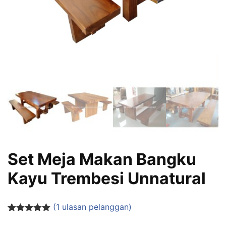
Set Meja Makan Bangku
Kayu Trembesi Unnatural
(
1
ulasan pelanggan)
Peringkat
1