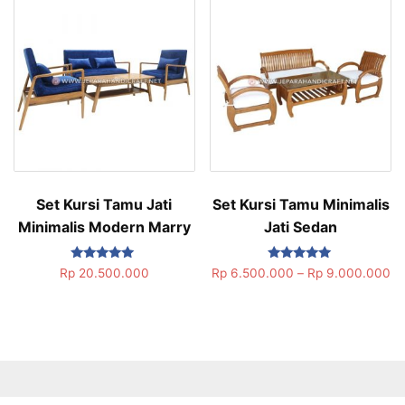
Set Kursi Tamu Jati
Set Kursi Tamu Minimalis
Minimalis Modern Marry
Jati Sedan
Dinilai
Dinilai
Rp
20.500.000
Rp
6.500.000
–
Rp
9.000.000
5.00
5.00
dari 5
dari 5