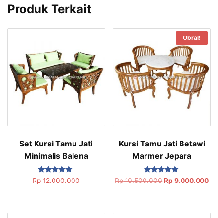
Produk Terkait
Obral!
Set Kursi Tamu Jati
Kursi Tamu Jati Betawi
Minimalis Balena
Marmer Jepara
Dinilai
Dinilai
Rp
12.000.000
Rp
10.500.000
Rp
9.000.000
5.00
5.00
dari 5
dari 5