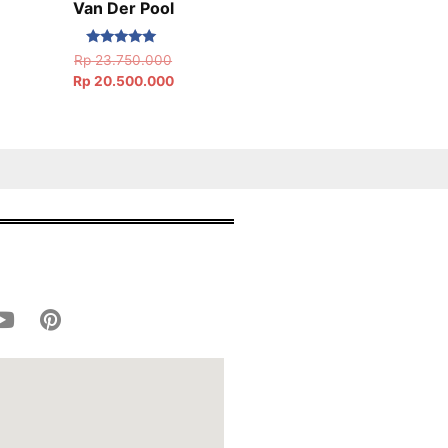
Van Der Pool
Dinilai
Rp
23.750.000
5.00
Rp
20.500.000
dari 5