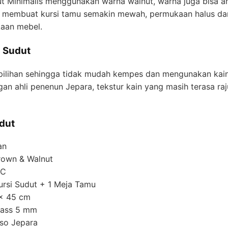
dut Minimalis menggunakan warna walnut, warna juga bisa an
ng membuat kursi tamu semakin mewah, permukaan halus dan
aan mebel.
i Sudut
lihan sehingga tidak mudah kempes dan mengunakan kain t
ngan ahli penenun Jepara, tekstur kain yang masih terasa r
dut
an
Brown & Walnut
NC
 Kursi Sudut + 1 Meja Tamu
 x 45 cm
Glass 5 mm
oso Jepara