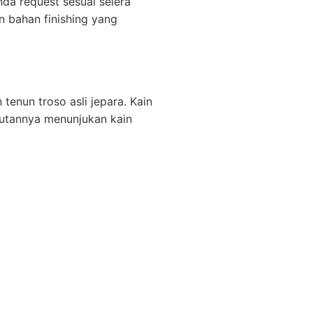
da request sesuai selera
 bahan finishing yang
enun troso asli jepara. Kain
ajutannya menunjukan kain