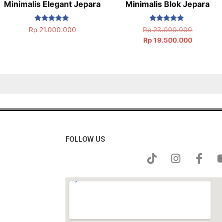
Minimalis Elegant Jepara
Minimalis Blok Jepara
Dinilai
Dinilai
Rp
21.000.000
Rp
23.000.000
5.00
5.00
Rp
19.500.000
dari 5
dari 5
FOLLOW US