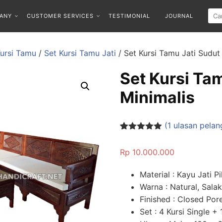
ANY
CUSTOMER SERVICES
TESTIMONIAL
JOURNAL
Kursi Tamu
/
Set Kursi Tamu Jati
/ Set Kursi Tamu Jati Sudut
Set Kursi Ta
Minimalis
(
1
ulasan pelan
Peringkat
1
5.00
dari 5
Rp
10.000.000
berdasarka
n
penilaian
pelanggan
Material : Kayu Jati Pi
Warna : Natural, Sala
Finished : Closed Po
Set : 4 Kursi Single +