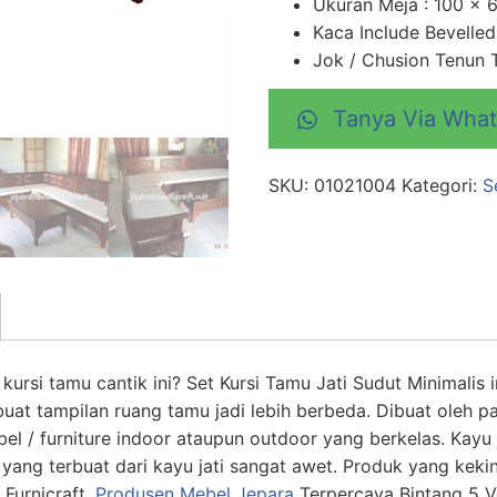
Ukuran Meja : 100 x 
Kaca Include Bevelle
Jok / Chusion Tenun 
Tanya Via Wha
SKU:
01021004
Kategori:
S
 kursi tamu cantik ini? Set Kursi Tamu Jati Sudut Minimalis i
t tampilan ruang tamu jadi lebih berbeda. Dibuat oleh para
l / furniture indoor ataupun outdoor yang berkelas. Kayu 
yang terbuat dari kayu jati sangat awet. Produk yang kekin
 Furnicraft,
Produsen Mebel Jepara
Terpercaya Bintang 5 V