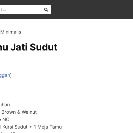
 Minimalis
mu Jati Sudut
ggan)
lihan
k Brown & Walnut
re NC
 1 Kursi Sudut + 1 Meja Tamu