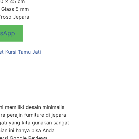
60 x 45 cm
d Glass 5 mm
Troso Jepara
tsApp
et Kursi Tamu Jati
ni memiliki desain minimalis
 perajin furniture di jepara
jati yang kita gunakan sangat
ian ini hanya bisa Anda
ersi Google Reviews.