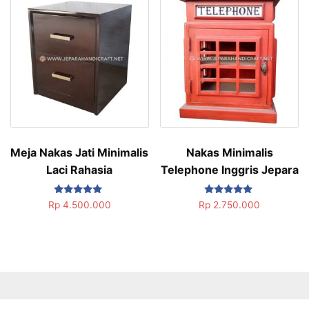
Meja Nakas Jati Minimalis
Nakas Minimalis
Laci Rahasia
Telephone Inggris Jepara
Dinilai
Dinilai
Rp
4.500.000
Rp
2.750.000
5.00
5.00
dari 5
dari 5