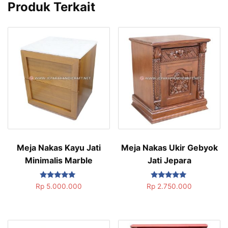
Produk Terkait
Meja Nakas Kayu Jati
Meja Nakas Ukir Gebyok
Minimalis Marble
Jati Jepara
Dinilai
Dinilai
Rp
5.000.000
Rp
2.750.000
5.00
5.00
dari 5
dari 5