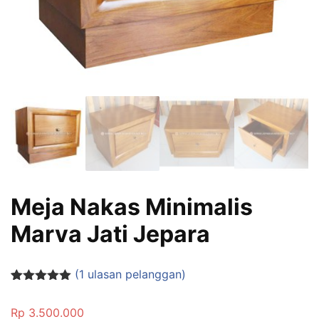
Meja Nakas Minimalis
Marva Jati Jepara
(
1
ulasan pelanggan)
Peringkat
1
5.00
dari 5
Rp
3.500.000
berdasarka