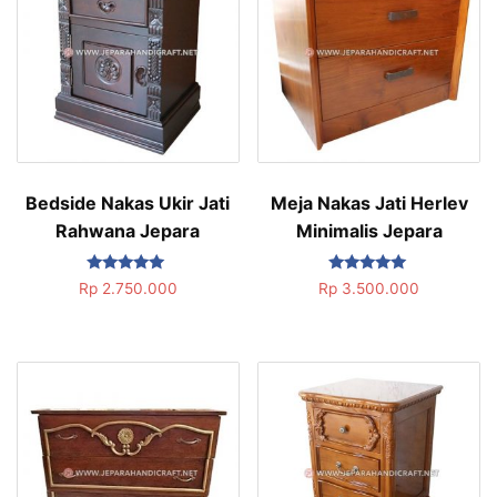
Bedside Nakas Ukir Jati
Meja Nakas Jati Herlev
Rahwana Jepara
Minimalis Jepara
Dinilai
Dinilai
Rp
2.750.000
Rp
3.500.000
5.00
5.00
dari 5
dari 5