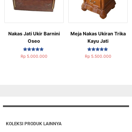
Nakas Jati Ukir Barnini
Meja Nakas Ukiran Trika
Oseo
Kayu Jati
Dinilai
Dinilai
Rp
5.000.000
Rp
5.500.000
5.00
5.00
dari 5
dari 5
KOLEKSI PRODUK LAINNYA