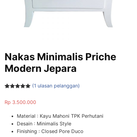
Nakas Minimalis Priche
Modern Jepara
(
1
ulasan pelanggan)
Peringkat
1
5.00
dari 5
Rp
3.500.000
berdasarka
n
penilaian
pelanggan
Material : Kayu Mahoni TPK Perhutani
Desain : Minimalis Style
Finishing : Closed Pore Duco