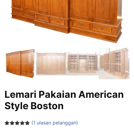
Lemari Pakaian American
Style Boston
(
1
ulasan pelanggan)
Peringkat
1