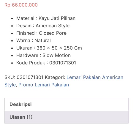
5.00
dari 5
Rp
66.000.000
berdasarka
n
penilaian
pelanggan
Material : Kayu Jati Pilihan
Desain : American Style
Finished : Closed Pore
Warna : Natural
Ukuran : 360 x 50 x 250 Cm
Hardware : Slow Motion
Kode Produk : 0301071301
SKU:
0301071301
Kategori:
Lemari Pakaian American
Style
,
Promo Lemari Pakaian
Deskripsi
Ulasan (1)