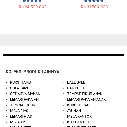
Dinilai
Dinilai
Rp
24.500.000
Rp
31.500.000
5.00
5.00
dari 5
dari 5
KOLEKSI PRODUK LAINNYA
KURSI TAMU
BALE BALE
SOFA TAMU
RAK BUKU
SET MEJA MAKAN
TEMPAT TIDUR ANAK
LEMARI PAKAIAN
LEMARI PAKAIAN ANAK
TEMPAT TIDUR
KURSI TERAS
MEJA RIAS
AYUNAN
LEMARI HIAS
MEJA KANTOR
MEJA TV
KITCHEN SET