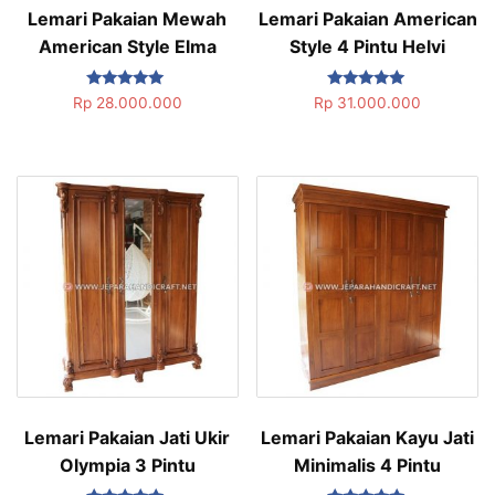
Lemari Pakaian Mewah
Lemari Pakaian American
American Style Elma
Style 4 Pintu Helvi
Dinilai
Dinilai
Rp
28.000.000
Rp
31.000.000
5.00
5.00
dari 5
dari 5
Lemari Pakaian Jati Ukir
Lemari Pakaian Kayu Jati
Olympia 3 Pintu
Minimalis 4 Pintu