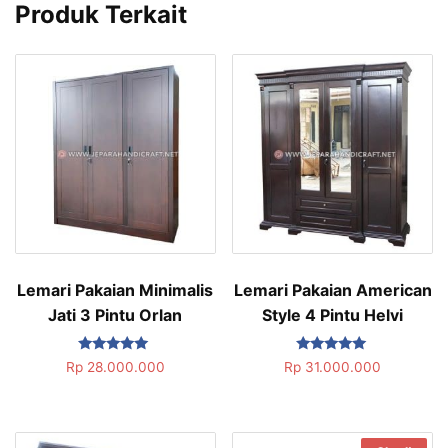
Produk Terkait
Lemari Pakaian Minimalis
Lemari Pakaian American
Jati 3 Pintu Orlan
Style 4 Pintu Helvi
Dinilai
Dinilai
Rp
28.000.000
Rp
31.000.000
5.00
5.00
dari 5
dari 5