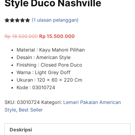
Style Duco Nashville
(
1
ulasan pelanggan)
Peringkat
1
5.00
dari 5
Rp
18.500.000
Rp
15.500.000
berdasarka
n
penilaian
pelanggan
Material : Kayu Mahoni Pilihan
Desain : American Style
Finishing : Closed Pore Duco
Warna : Light Grey Doff
Ukuran : 120 x 60 x 220 Cm
Kode : 03010724
SKU:
03010724
Kategori:
Lemari Pakaian American
Style
,
Best Seller
Deskripsi