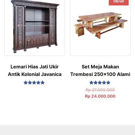
Obral!
Lemari Hias Jati Ukir
Set Meja Makan
Antik Kolonial Javanica
Trembesi 250×100 Alami
Dinilai
Dinilai
Rp
27.000.000
5.00
5.00
Rp
24.000.000
dari 5
dari 5