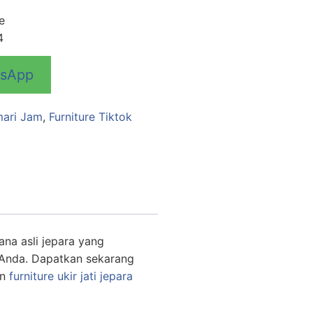
e
4
tsApp
ari Jam
,
Furniture Tiktok
ana asli jepara yang
k Anda. Dapatkan sekarang
en
furniture ukir jati jepara