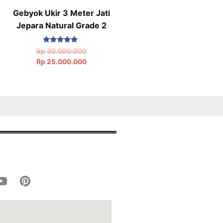
Gebyok Ukir 3 Meter Jati
Jepara Natural Grade 2
Dinilai
Rp
30.000.000
5.00
Rp
25.000.000
dari 5