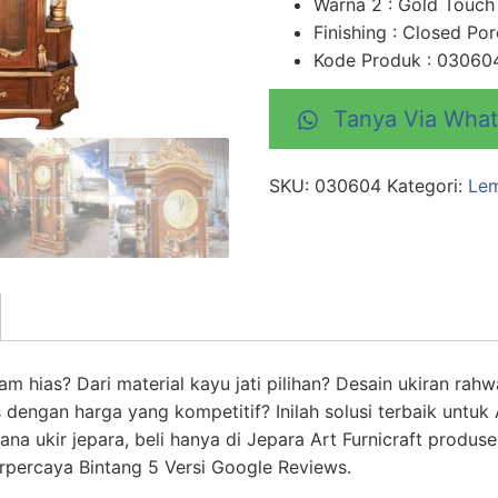
Warna 2 : Gold Touch
Finishing : Closed Por
Kode Produk : 03060
Tanya Via Wha
SKU:
030604
Kategori:
Lem
m hias? Dari material kayu jati pilihan? Desain ukiran rahw
dengan harga yang kompetitif? Inilah solusi terbaik untu
wana ukir jepara, beli hanya di Jepara Art Furnicraft produs
erpercaya Bintang 5 Versi Google Reviews.