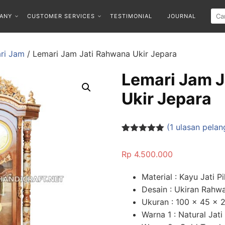
ANY
CUSTOMER SERVICES
TESTIMONIAL
JOURNAL
ri Jam
/ Lemari Jam Jati Rahwana Ukir Jepara
Lemari Jam 
Ukir Jepara
(
1
ulasan pelan
Peringkat
1
5.00
dari 5
Rp
4.500.000
berdasarka
n
penilaian
pelanggan
Material : Kayu Jati Pi
Desain : Ukiran Rahw
Ukuran : 100 x 45 x 
Warna 1 : Natural Jat