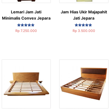
Lemari Jam Jati
Jam Hias Ukir Majapahit
Minimalis Convex Jepara
Jati Jepara
Dinilai
Dinilai
Rp
7.250.000
Rp
3.500.000
5.00
5.00
dari 5
dari 5