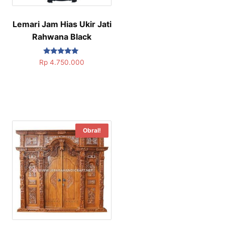
Lemari Jam Hias Ukir Jati
Rahwana Black
Dinilai
Rp
4.750.000
5.00
dari 5
Obral!