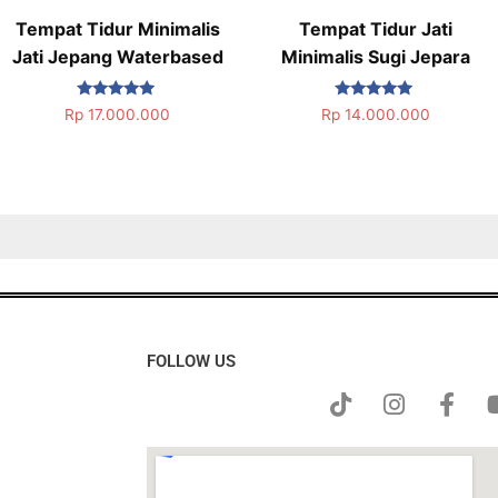
Tempat Tidur Minimalis
Tempat Tidur Jati
Jati Jepang Waterbased
Minimalis Sugi Jepara
Dinilai
Dinilai
Rp
17.000.000
Rp
14.000.000
5.00
5.00
dari 5
dari 5
FOLLOW US