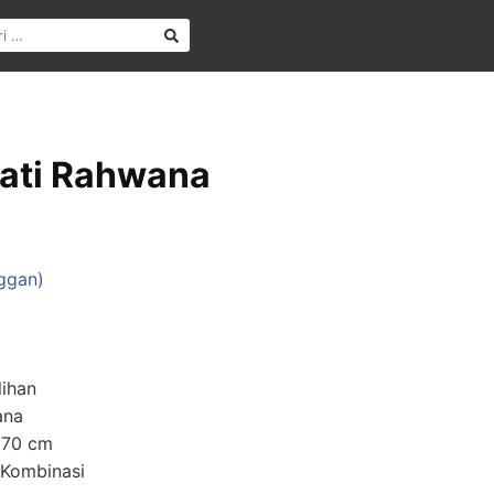
Jati Rahwana
ggan)
lihan
ana
270 cm
i Kombinasi