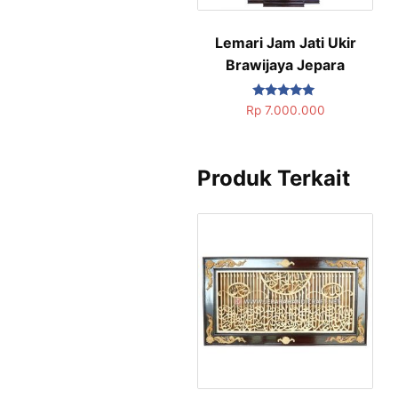
Lemari Jam Jati Ukir
Brawijaya Jepara
Dinilai
Rp
7.000.000
5.00
dari 5
Produk Terkait