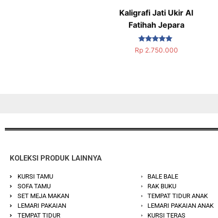
Kaligrafi Jati Ukir Al
Fatihah Jepara
Dinilai
Rp
2.750.000
5.00
dari 5
KOLEKSI PRODUK LAINNYA
KURSI TAMU
BALE BALE
SOFA TAMU
RAK BUKU
SET MEJA MAKAN
TEMPAT TIDUR ANAK
LEMARI PAKAIAN
LEMARI PAKAIAN ANAK
TEMPAT TIDUR
KURSI TERAS