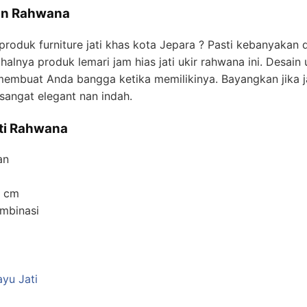
an Rahwana
produk furniture jati khas kota Jepara ? Pasti kebanyakan
halnya produk lemari jam hias jati ukir rahwana ini. Desain
embuat Anda bangga ketika memilikinya. Bayangkan jika j
sangat elegant nan indah.
ati Rahwana
an
a
0 cm
ombinasi
yu Jati